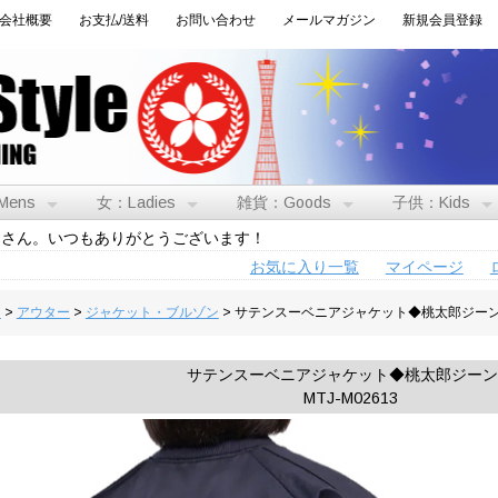
会社概要
お支払/送料
お問い合わせ
メールマガジン
新規会員登録
Mens
女：Ladies
雑貨：Goods
子供：Kids
トさん。いつもありがとうございます！
お気に入り一覧
マイページ
男
>
アウター
>
ジャケット・ブルゾン
> サテンスーベニアジャケット◆桃太郎ジー
サテンスーベニアジャケット◆桃太郎ジー
MTJ-M02613