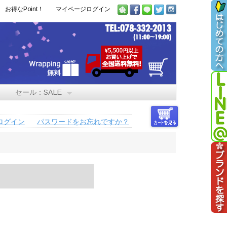
お得なPoint！
マイページログイン
セール：SALE
ログイン
パスワードをお忘れですか？