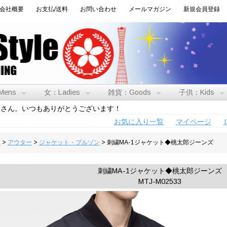
会社概要
お支払/送料
お問い合わせ
メールマガジン
新規会員登録
Mens
女：Ladies
雑貨：Goods
子供：Kids
トさん。いつもありがとうございます！
お気に入り一覧
マイページ
男
>
アウター
>
ジャケット・ブルゾン
> 刺繍MA-1ジャケット◆桃太郎ジーンズ
刺繍MA-1ジャケット◆桃太郎ジーンズ
MTJ-M02533