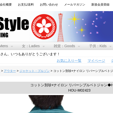
会社概要
お支払/送料
お問い合わせ
メールマガジン
新規会員登録
Mens
女：Ladies
雑貨：Goods
子供：Kids
トさん。いつもありがとうございます！
お気に入り一覧
マイページ
男
>
アウター
>
ジャケット・ブルゾン
> コットン別珍×ナイロン リバーシブルベトジ
コットン別珍×ナイロン リバーシブルベトジャン◆HO
HOU-M02423