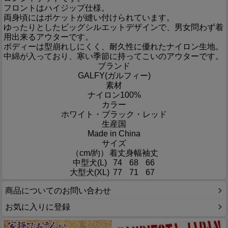
フロントはハイジップ仕様。
両身頃にはポケットが縫い付けられています。
ゆったりとしたビッグシルエットデザインで、男女問わず着
用出来るアウターです。
ボディーは型崩れしにくく、耐久性に優れたナイロン生地。
中綿が入っており、寒い季節に持ってこいのアウターです。
ブランド
GALFY(ガルフィー)
素材
ナイロン100%
カラー
ホワイト・ブラック・レッド
生産国
Made in China
サイズ
（cm/約）
着丈
身幅
袖丈
中型犬(L)
74
68
66
大型犬(XL)
77
71
67
商品についてのお問い合わせ
お気に入りに登録