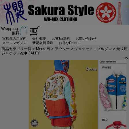
実店舗のご案内
会社概要
お支払/送料
お問い合わせ
メールマガジン
新規会員登録
お得なPoint！
商品カテゴリ一覧
>
Mens:男
>
アウター
>
ジャケット・ブルゾン
> 走り屋
ジャケット改◆GALFY