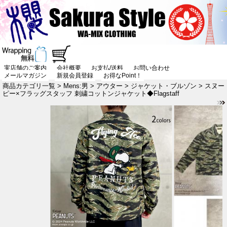
実店舗のご案内
会社概要
お支払/送料
お問い合わせ
メールマガジン
新規会員登録
お得なPoint！
商品カテゴリ一覧
>
Mens:男
>
アウター
>
ジャケット・ブルゾン
> スヌー
ピー×フラッグスタッフ 刺繍コットンジャケット◆Flagstaff