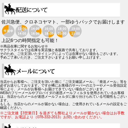
佐川急便、クロネコヤマト、一部ゆうパックでお届けします
上記6つの時間指定も可能！
※商品在庫に関するお知らせ※
サクラスタイルでは在庫を実店舗と各販路で共有しております。
そのため、ご注文頂いたタイミングによっては在庫がない場合もございます。
予めご了承いただき、ご注文下さいますようお願い申し上げます。
当店からお客様へ、ご注文を頂いた後に「ご注文確認メール」「発送メール」等を
必ずお送りしております。ですが稀にお客様のサーバーのエラーやメール受信設定
等により、メールがお客様へお届けできていない場合がございます。
WEBのフリーメールやプロバイダの迷惑メールフィルタを使用されているお客様
は、当店からのメールが迷惑メールフォルダに振り分けられている可能性もござい
ます。
もしも、当店からのメールが届かない場合は、ご使用されているメールの設定をご
確認ください。
※ご注文後【3営業日】を過ぎても弊社よりメールが届かない場合はお手数
ですが、お電話より（078-332-2013）お問い合わせください。