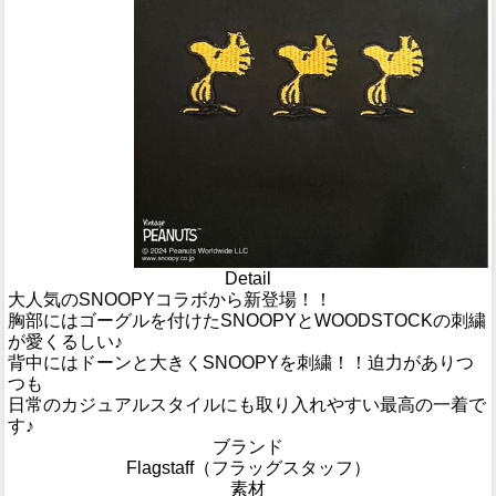
Detail
大人気のSNOOPYコラボから新登場！！
胸部にはゴーグルを付けたSNOOPYとWOODSTOCKの刺繍
が愛くるしい♪
背中にはドーンと大きくSNOOPYを刺繍！！迫力がありつ
つも
日常のカジュアルスタイルにも取り入れやすい最高の一着で
す♪
ブランド
Flagstaff（フラッグスタッフ）
素材