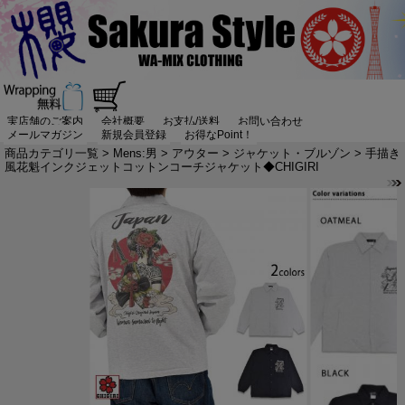
実店舗のご案内
会社概要
お支払/送料
お問い合わせ
メールマガジン
新規会員登録
お得なPoint！
商品カテゴリ一覧
>
Mens:男
>
アウター
>
ジャケット・ブルゾン
> 手描き
風花魁インクジェットコットンコーチジャケット◆CHIGIRI