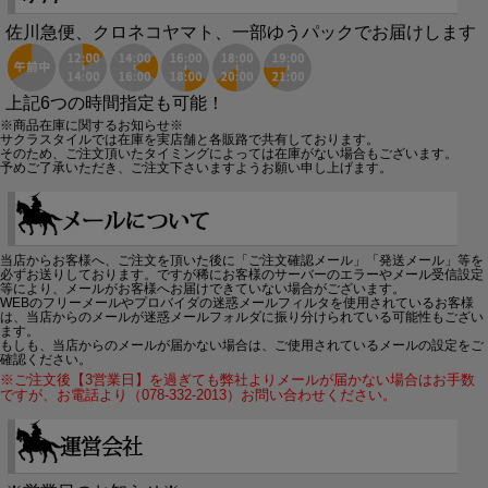
佐川急便、クロネコヤマト、一部ゆうパックでお届けします
上記6つの時間指定も可能！
※商品在庫に関するお知らせ※
サクラスタイルでは在庫を実店舗と各販路で共有しております。
そのため、ご注文頂いたタイミングによっては在庫がない場合もございます。
予めご了承いただき、ご注文下さいますようお願い申し上げます。
当店からお客様へ、ご注文を頂いた後に「ご注文確認メール」「発送メール」等を
必ずお送りしております。ですが稀にお客様のサーバーのエラーやメール受信設定
等により、メールがお客様へお届けできていない場合がございます。
WEBのフリーメールやプロバイダの迷惑メールフィルタを使用されているお客様
は、当店からのメールが迷惑メールフォルダに振り分けられている可能性もござい
ます。
もしも、当店からのメールが届かない場合は、ご使用されているメールの設定をご
確認ください。
※ご注文後【3営業日】を過ぎても弊社よりメールが届かない場合はお手数
ですが、お電話より（078-332-2013）お問い合わせください。