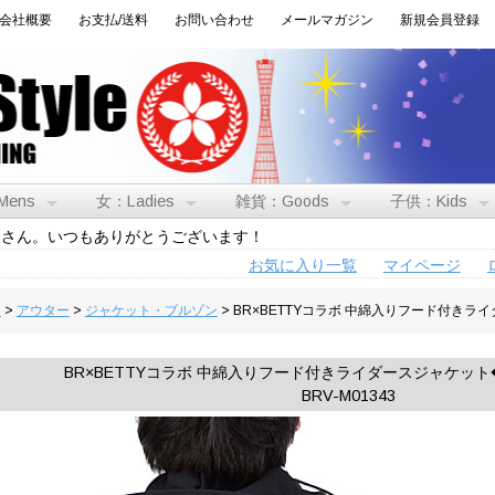
会社概要
お支払/送料
お問い合わせ
メールマガジン
新規会員登録
Mens
女：Ladies
雑貨：Goods
子供：Kids
トさん。いつもありがとうございます！
お気に入り一覧
マイページ
男
>
アウター
>
ジャケット・ブルゾン
> BR×BETTYコラボ 中綿入りフード付きライダ
BR×BETTYコラボ 中綿入りフード付きライダースジャケット◆Th
BRV-M01343