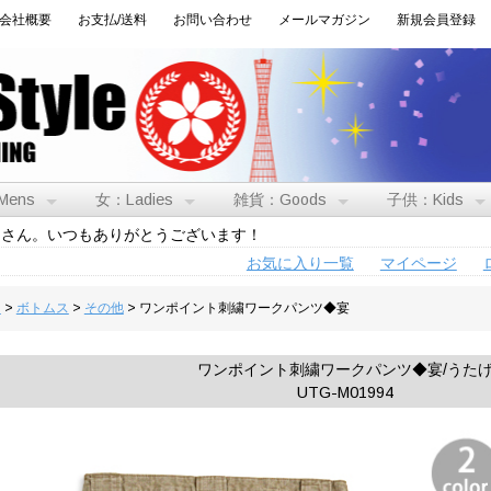
会社概要
お支払/送料
お問い合わせ
メールマガジン
新規会員登録
Mens
女：Ladies
雑貨：Goods
子供：Kids
トさん。いつもありがとうございます！
お気に入り一覧
マイページ
男
>
ボトムス
>
その他
> ワンポイント刺繍ワークパンツ◆宴
ワンポイント刺繍ワークパンツ◆宴/うた
UTG-M01994