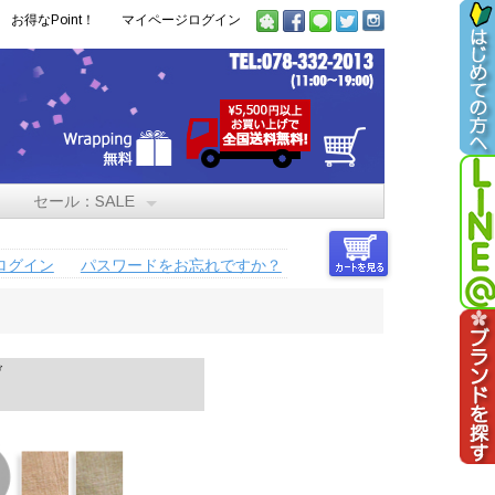
お得なPoint！
マイページログイン
セール：SALE
ログイン
パスワードをお忘れですか？
げ