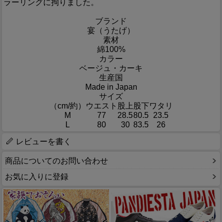
ラーリングに拘りました。
ブランド
宴（うたげ）
素材
綿100%
カラー
ベージュ・カーキ
生産国
Made in Japan
サイズ
（cm/約）
ウエスト
股上
股下
ワタリ
M
77
28.5
80.5
23.5
L
80
30
83.5
26
レビューを書く
商品についてのお問い合わせ
お気に入りに登録