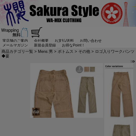
実店舗のご案内
会社概要
お支払/送料
お問い合わせ
メールマガジン
新規会員登録
お得なPoint！
商品カテゴリ一覧
>
Mens:男
>
ボトムス
>
その他
> ロゴ入りワークパンツ
◆宴