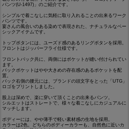
パンツ(U-1497)」のご紹介です。
シンプルで着こなしに気軽に取り入れることの出来るワーク
パンツです。
宴さんの風合いのある染めで表現された、ナチュラルなベー
シックアイテムです。
トップボタンには、ユーズド感のあるリングボタンを採用。
フロントはジッパーフライ仕様です。
フロントバック共に、両側にはポケットが縫い付けられてい
ます。
バックポケットはやや大きめの存在感のあるポケットを配
置。
バック右側の腰元には、ブランドの頭文字をとった「UTG」
ロゴをプリントしました。
股上は深めで、楽に穿いて頂くことの出来るパンツ。
シルエットはストレートで、様々な着こなしにカジュアルに
マッチします。
ボディーには、やや薄手で軽い素材感の生地を採用。
カラーは2色。どちらのボディーカラーも、自然色に近いカ