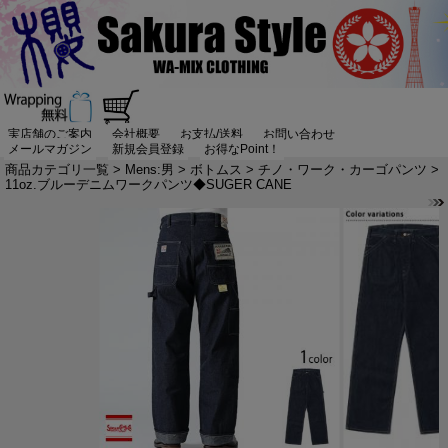
実店舗のご案内
会社概要
お支払/送料
お問い合わせ
メールマガジン
新規会員登録
お得なPoint！
商品カテゴリ一覧
>
Mens:男
>
ボトムス
>
チノ・ワーク・カーゴパンツ
>
11oz.ブルーデニムワークパンツ◆SUGER CANE