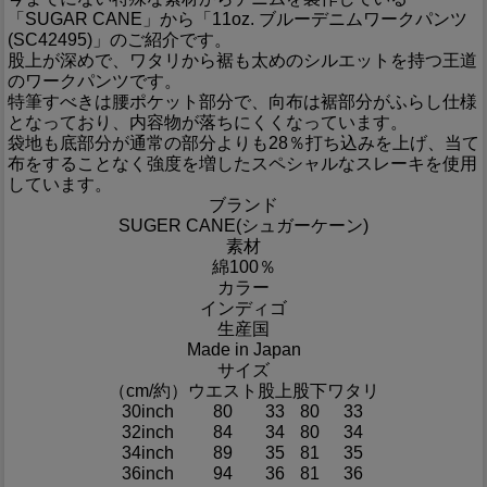
「SUGAR CANE」から「11oz. ブルーデニムワークパンツ
(SC42495)」のご紹介です。
股上が深めで、ワタリから裾も太めのシルエットを持つ王道
のワークパンツです。
特筆すべきは腰ポケット部分で、向布は裾部分がふらし仕様
となっており、内容物が落ちにくくなっています。
袋地も底部分が通常の部分よりも28％打ち込みを上げ、当て
布をすることなく強度を増したスペシャルなスレーキを使用
しています。
ブランド
SUGER CANE(シュガーケーン)
素材
綿100％
カラー
インディゴ
生産国
Made in Japan
サイズ
（cm/約）
ウエスト
股上
股下
ワタリ
30inch
80
33
80
33
32inch
84
34
80
34
34inch
89
35
81
35
36inch
94
36
81
36