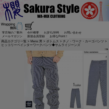
実店舗のご案内
会社概要
お支払/送料
お問い合わせ
メールマガジン
新規会員登録
お得なPoint！
商品カテゴリ一覧
>
Mens:男
>
ボトムス
>
チノ・ワーク・カーゴパンツ
>
ヒッコリーペインターワークパンツ◆サムライジーンズ