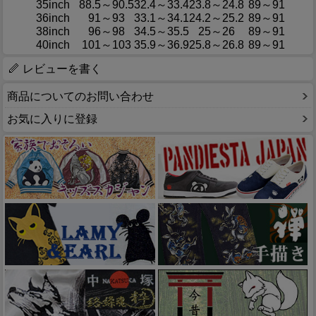
35inch
88.5～90.5
32.4～33.4
23.8～24.8
89～91
36inch
91～93
33.1～34.1
24.2～25.2
89～91
38inch
96～98
34.5～35.5
25～26
89～91
40inch
101～103
35.9～36.9
25.8～26.8
89～91
レビューを書く
商品についてのお問い合わせ
お気に入りに登録