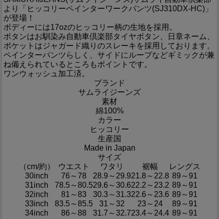
より「ヒッコリーペインターワークパンツ(SJ310DX-HC)」
が登場！
ボディーには17ozのヒッコリー柄の生地を採用。
ボタンはお馴染み自動車倶楽部タイヤボタン、日章ネーム、
ポケットはジャガード織りのスレーキを採用しております。
ペインターパンツらしく、サイドにループなどギミックが兼
ね備えられているところもポイントです。
ワンウォッシュ加工済。
ブランド
サムライジーンズ
素材
綿100%
カラー
ヒッコリー
生産国
Made in Japan
サイズ
（cm/約）
ウエスト
ワタリ
裾幅
レングス
30inch
76～78
28.9～29.9
21.8～22.8
89～91
31inch
78.5～80.5
29.6～30.6
22.2～23.2
89～91
32inch
81～83
30.3～31.3
22.6～23.6
89～91
33inch
83.5～85.5
31～32
23～24
89～91
34inch
86～88
31.7～32.7
23.4～24.4
89～91