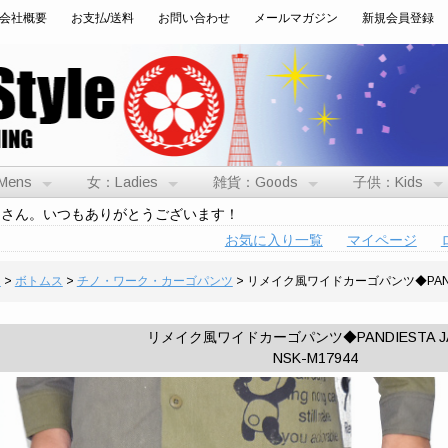
会社概要
お支払/送料
お問い合わせ
メールマガジン
新規会員登録
Mens
女：Ladies
雑貨：Goods
子供：Kids
トさん。いつもありがとうございます！
お気に入り一覧
マイページ
男
>
ボトムス
>
チノ・ワーク・カーゴパンツ
> リメイク風ワイドカーゴパンツ◆PANDI
リメイク風ワイドカーゴパンツ◆PANDIESTA J
NSK-M17944