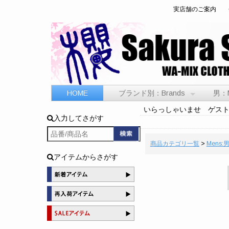
実店舗のご案内
HOME
ブランド別：Brands
男：
いらっしゃいませ ゲス
入力してさがす
商品カテゴリ一覧
>
Mens:
アイテムからさがす