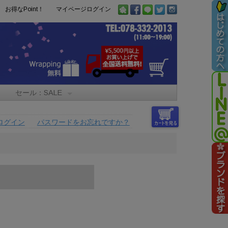
お得なPoint！
マイページログイン
セール：SALE
ログイン
パスワードをお忘れですか？