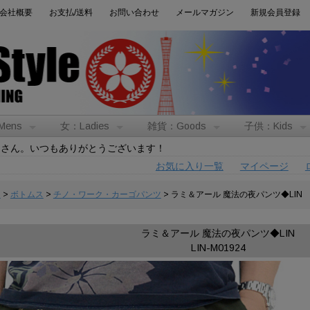
会社概要
お支払/送料
お問い合わせ
メールマガジン
新規会員登録
Mens
女：Ladies
雑貨：Goods
子供：Kids
トさん。いつもありがとうございます！
お気に入り一覧
マイページ
男
>
ボトムス
>
チノ・ワーク・カーゴパンツ
> ラミ＆アール 魔法の夜パンツ◆LIN
ラミ＆アール 魔法の夜パンツ◆LIN
LIN-M01924