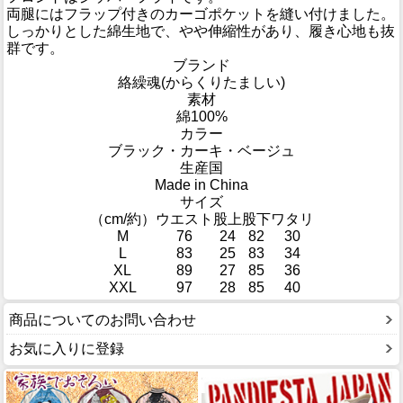
両腿にはフラップ付きのカーゴポケットを縫い付けました。
しっかりとした綿生地で、やや伸縮性があり、履き心地も抜
群です。
ブランド
絡繰魂(からくりたましい)
素材
綿100%
カラー
ブラック・カーキ・ベージュ
生産国
Made in China
サイズ
（cm/約）
ウエスト
股上
股下
ワタリ
M
76
24
82
30
L
83
25
83
34
XL
89
27
85
36
XXL
97
28
85
40
商品についてのお問い合わせ
お気に入りに登録