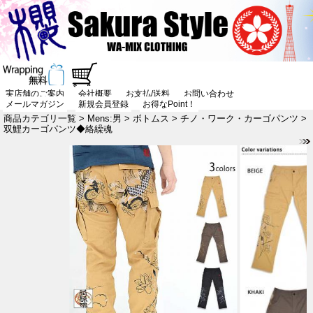
実店舗のご案内
会社概要
お支払/送料
お問い合わせ
メールマガジン
新規会員登録
お得なPoint！
商品カテゴリ一覧
>
Mens:男
>
ボトムス
>
チノ・ワーク・カーゴパンツ
>
双鯉カーゴパンツ◆絡繰魂