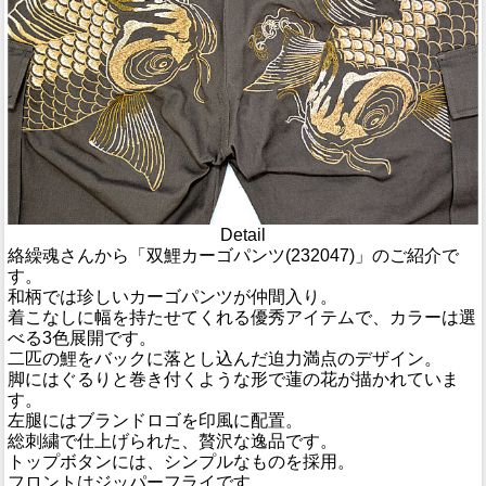
Detail
絡繰魂さんから「双鯉カーゴパンツ(232047)」のご紹介で
す。
和柄では珍しいカーゴパンツが仲間入り。
着こなしに幅を持たせてくれる優秀アイテムで、カラーは選
べる3色展開です。
二匹の鯉をバックに落とし込んだ迫力満点のデザイン。
脚にはぐるりと巻き付くような形で蓮の花が描かれていま
す。
左腿にはブランドロゴを印風に配置。
総刺繍で仕上げられた、贅沢な逸品です。
トップボタンには、シンプルなものを採用。
フロントはジッパーフライです。