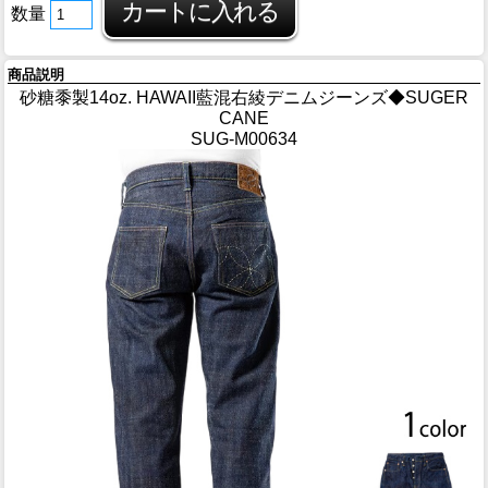
数量
商品説明
砂糖黍製14oz. HAWAII藍混右綾デニムジーンズ◆SUGER
CANE
SUG-M00634