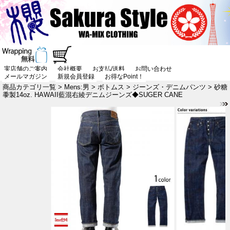
実店舗のご案内
会社概要
お支払/送料
お問い合わせ
メールマガジン
新規会員登録
お得なPoint！
商品カテゴリ一覧
>
Mens:男
>
ボトムス
>
ジーンズ・デニムパンツ
> 砂糖
黍製14oz. HAWAII藍混右綾デニムジーンズ◆SUGER CANE