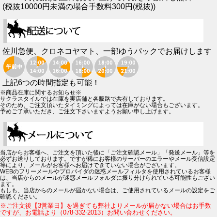
(税抜10000円未満の場合手数料300円(税抜))
佐川急便、クロネコヤマト、一部ゆうパックでお届けします
上記6つの時間指定も可能！
※商品在庫に関するお知らせ※
サクラスタイルでは在庫を実店舗と各販路で共有しております。
そのため、ご注文頂いたタイミングによっては在庫がない場合もございます。
予めご了承いただき、ご注文下さいますようお願い申し上げます。
当店からお客様へ、ご注文を頂いた後に「ご注文確認メール」「発送メール」等を
必ずお送りしております。ですが稀にお客様のサーバーのエラーやメール受信設定
等により、メールがお客様へお届けできていない場合がございます。
WEBのフリーメールやプロバイダの迷惑メールフィルタを使用されているお客様
は、当店からのメールが迷惑メールフォルダに振り分けられている可能性もござい
ます。
もしも、当店からのメールが届かない場合は、ご使用されているメールの設定をご
確認ください。
※ご注文後【3営業日】を過ぎても弊社よりメールが届かない場合はお手数
ですが、お電話より（078-332-2013）お問い合わせください。