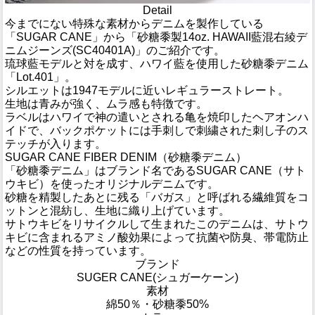
Detail
今までにない特殊な素材からデニムを製作している
「SUGAR CANE」から「砂糖黍製14oz. HAWAII藍混右綾デ
ニムジーンズ(SC40401A)」のご紹介です。
琉球藍モデルと対を成す、ハワイ藍を使用した砂糖黍デニム
「Lot.401」。
シルエットは1947モデルに近いレギュラーストレート。
生地は青みが強く、ムラ感も特徴です。
ラベルはハワイで神の遣いとされる亀を焼印したヘアオンハ
イドで、バックポケットには手刺しで刺繍された刺し子のス
テッチが入ります。
SUGAR CANE FIBER DENIM（砂糖黍デニム）
「砂糖黍デニム」はブランド名であるSUGAR CANE（サト
ウキビ）を使ったオリジナルデニムです。
砂糖を精製したあとに残る「バガス」と呼ばれる繊維質をコ
ットンと混紡し、生地に織り上げています。
サトウキビをリサイクルして生まれたこのデニムは、サトウ
キビに含まれるアミノ酸効果によって抗菌や防臭、帯電防止
などの性質を持っています。
ブランド
SUGER CANE(シュガーケーン)
素材
綿50％・砂糖黍50%