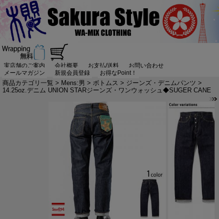
実店舗のご案内
会社概要
お支払/送料
お問い合わせ
メールマガジン
新規会員登録
お得なPoint！
商品カテゴリ一覧
>
Mens:男
>
ボトムス
>
ジーンズ・デニムパンツ
>
14.25oz.デニム UNION STARジーンズ・ワンウォッシュ◆SUGER CANE