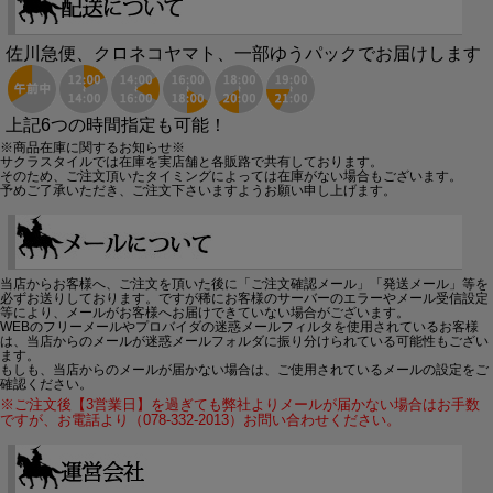
佐川急便、クロネコヤマト、一部ゆうパックでお届けします
上記6つの時間指定も可能！
※商品在庫に関するお知らせ※
サクラスタイルでは在庫を実店舗と各販路で共有しております。
そのため、ご注文頂いたタイミングによっては在庫がない場合もございます。
予めご了承いただき、ご注文下さいますようお願い申し上げます。
当店からお客様へ、ご注文を頂いた後に「ご注文確認メール」「発送メール」等を
必ずお送りしております。ですが稀にお客様のサーバーのエラーやメール受信設定
等により、メールがお客様へお届けできていない場合がございます。
WEBのフリーメールやプロバイダの迷惑メールフィルタを使用されているお客様
は、当店からのメールが迷惑メールフォルダに振り分けられている可能性もござい
ます。
もしも、当店からのメールが届かない場合は、ご使用されているメールの設定をご
確認ください。
※ご注文後【3営業日】を過ぎても弊社よりメールが届かない場合はお手数
ですが、お電話より（078-332-2013）お問い合わせください。