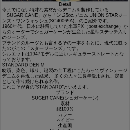
Detail
今までにない特殊な素材からデニムを製作している
「SUGAR CANE」から「14.25oz.デニム UNION STARジー
ンズ・ワンウォッシュ(SC40065A)」のご紹介です。
1960年代、日本に駐留していた米軍PX（post exchange）か
らのオーダーでシュガーケーンが生産した星型ステッチ入り
のジーンズ。
ブランドのルーツとも言えるその一本をもとに、現代に甦っ
たのがこの「スタージーンズ」です。
シルエットは1947モデルに近いレギュラーストレートとな
っております。
STANDARD DENIM
紡績、染色、織り、縫製の全工程にこだわってヴィンテージ
デニムを再現した結果、 多くの人々に長年愛用され、定番
として作り続けられる名作。
これこそが真の“STANDARD”といえます。
ブランド
SUGER CANE(シュガーケーン)
素材
綿100％
カラー
ネイビー
生産国