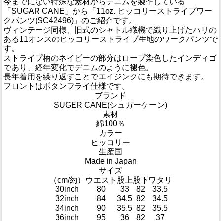
今までにない特殊な素材からデニムを製作している
「SUGAR CANE」から「11oz. ヒッコリーストライプワー
クパンツ(SC42496)」のご紹介です。
ヴィンテージ同様、旧式のシャトル織機で織り上げたハリの
ある11オンスのヒッコリーストライプ生地のワークパンツで
す。
ストライプ柄のネイビーの部分はロープ染色したインディゴ
であり、経年変化でデニムのように褪色。
長年着用を繰り返すことでエイジングにも期待できます。
フロントはボタンフライ仕様です。
ブランド
SUGER CANE(シュガーケーン)
素材
綿100％
カラー
ヒッコリー
生産国
Made in Japan
サイズ
（cm/約）
ウエスト
股上
股下
ワタリ
30inch
80
33
82
33.5
32inch
84
34.5
82
34.5
34inch
90
35.5
82
35.5
36inch
95
36
82
37