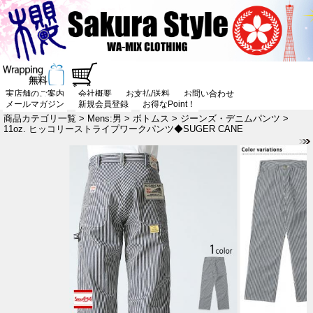
実店舗のご案内
会社概要
お支払/送料
お問い合わせ
メールマガジン
新規会員登録
お得なPoint！
商品カテゴリ一覧
>
Mens:男
>
ボトムス
>
ジーンズ・デニムパンツ
>
11oz. ヒッコリーストライプワークパンツ◆SUGER CANE