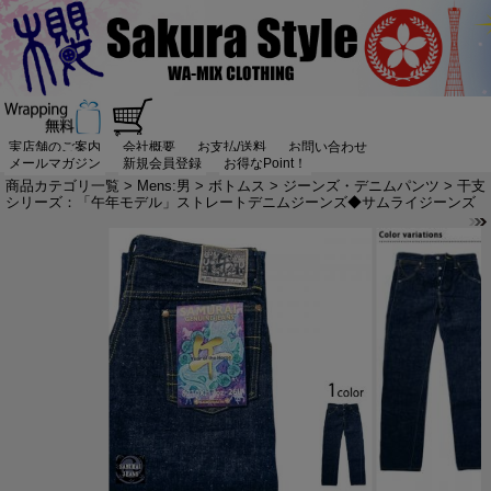
実店舗のご案内
会社概要
お支払/送料
お問い合わせ
メールマガジン
新規会員登録
お得なPoint！
商品カテゴリ一覧
>
Mens:男
>
ボトムス
>
ジーンズ・デニムパンツ
> 干支
シリーズ：「午年モデル」ストレートデニムジーンズ◆サムライジーンズ