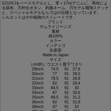
S210XJをベースモデルとし、零＋17ozデニムに、馬布によ
る袋布、刃外伝ボタン、釣鐘ネーム、刃モデル飛翔ステッチ
と、スペシャルモデルならではの仕様となっています。
シルエットはやや細身のストレートです。
ブランド
サムライジーンズ
素材
綿100%
カラー
インディゴ
生産国
Made in Japan
サイズ
（cm/約）
ウエスト
股下
ワタリ
29inch
74.5
91
27.6
30inch
77
91
28.2
31inch
79.5
91
28.8
32inch
82
91
29.4
33inch
84.5
91
30
34inch
87
91
30.6
35inch
89.5
91
31.2
36inch
92
91
31.8
38inch
97
91
33