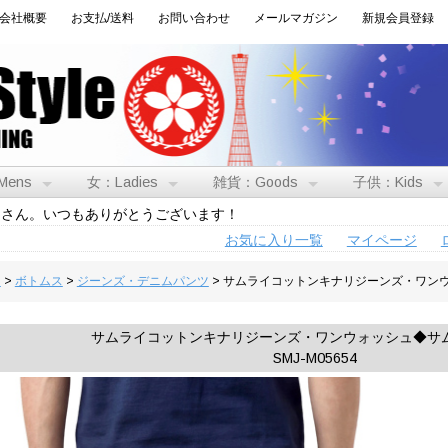
会社概要
お支払/送料
お問い合わせ
メールマガジン
新規会員登録
Mens
女：Ladies
雑貨：Goods
子供：Kids
トさん。いつもありがとうございます！
お気に入り一覧
マイページ
男
>
ボトムス
>
ジーンズ・デニムパンツ
> サムライコットンキナリジーンズ・ワン
サムライコットンキナリジーンズ・ワンウォッシュ◆サ
SMJ-M05654