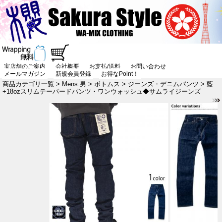
実店舗のご案内
会社概要
お支払/送料
お問い合わせ
メールマガジン
新規会員登録
お得なPoint！
商品カテゴリ一覧
>
Mens:男
>
ボトムス
>
ジーンズ・デニムパンツ
> 藍
+18ozスリムテーパードパンツ・ワンウォッシュ◆サムライジーンズ