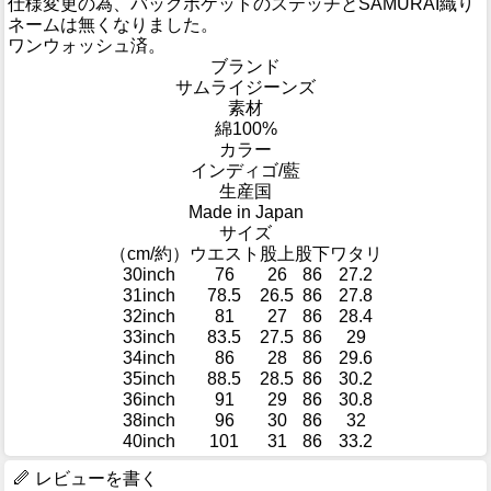
仕様変更の為、バックポケットのステッチとSAMURAI織り
ネームは無くなりました。
ワンウォッシュ済。
ブランド
サムライジーンズ
素材
綿100%
カラー
インディゴ/藍
生産国
Made in Japan
サイズ
（cm/約）
ウエスト
股上
股下
ワタリ
30inch
76
26
86
27.2
31inch
78.5
26.5
86
27.8
32inch
81
27
86
28.4
33inch
83.5
27.5
86
29
34inch
86
28
86
29.6
35inch
88.5
28.5
86
30.2
36inch
91
29
86
30.8
38inch
96
30
86
32
40inch
101
31
86
33.2
レビューを書く