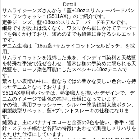
Detail
サムライジーンズさんから「藍+18ozスリムテーパードパン
ツ・ワンウォッシュ(S511AX)」のご紹介です。
定番ジーンズ、藍+18ozのスリムテーパードモデルです。
細身ですが股上は浅くなく、ワタリから裾にかけてテーパー
ドを強くかけており、短めの丈でも綺麗に穿けるシルエット
です。
デニム生地は「18oz藍+サムライコットンセルビッチ」を採
用。
サムライコットンを混綿した糸を、インディゴ染料と天然藍
を特殊な手法で混ぜ合わせ、通常は枷の手染めに限られる天
然藍を、ロープ染色可能にしたスペシャル18ozデニムで
す。
荒々しい表情の中に、藍ならではの豊かな美しい色合いを持
ったデニムとなっております。
S511AX専用革パッチは、藍染職人を描いたデザインで、デ
ニムのイメージで紺色の箔押し仕様になっています。
その他、専用フラッシャー、シルバー塗装鉄製太鼓ボタン、
銅製銭型リベット、藍+プリントスレーキの仕様になりま
す。
縫製は、主にバナナイエローと金茶の2色を使い、番手・運
針・ステッチ幅など各部の特徴にあわせて調整しメリハリを
もたせた仕様にしています。