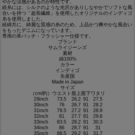
やかな涼感があるのが特性です。
経糸には、シルクのような光沢がありしなやかでソフトな風
合いを持つ「超長繊維」を使用したオリジナルのインディゴ
糸を使用しました。
経緯共に、綺麗な質感の糸のため、上品かつ爽やかな風合い
をもったデニムになっています。
専用の革パッチ・フラッシャー仕様です。
ブランド
サムライジーンズ
素材
綿100%
カラー
インディゴ
生産国
Made in Japan
サイズ
（cm/約）
ウエスト
股上
股下
ワタリ
29inch
73.5
26.2
91
27.5
30inch
76
26.7
91
28.2
31inch
78.5
27.2
91
28.9
32inch
81
27.7
91
29.6
33inch
83.5
28.2
91
30.3
34inch
86
28.7
91
31
35inch
88.5
29.2
91
31.7