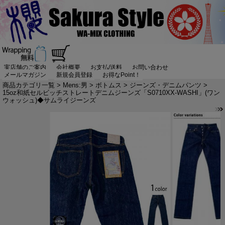
実店舗のご案内
会社概要
お支払/送料
お問い合わせ
メールマガジン
新規会員登録
お得なPoint！
商品カテゴリ一覧
>
Mens:男
>
ボトムス
>
ジーンズ・デニムパンツ
>
15oz和紙セルビッチストレートデニムジーンズ「S0710XX-WASHI」(ワン
ウォッシュ)◆サムライジーンズ