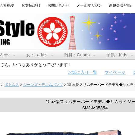
会社概要
お支払/送料
お問い合わせ
メールマガジン
新規会員登録
Mens
女：Ladies
雑貨：Goods
子供：Kids
トさん。いつもありがとうございます！
お気に入り一覧
マイページ
男
>
ボトムス
>
ジーンズ・デニムパンツ
> 15oz倭スリムテーパードモデル◆サム
15oz倭スリムテーパードモデル◆サムライジ
SMJ-M05354