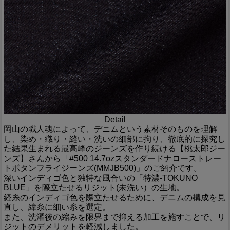
Detail
岡山の職人魂によって、デニムという素材そのものを理解
し、染め・織り・縫い・洗いの細部に拘り、徹底的に探究し
た結果生まれる最高峰のジーンズを作り続ける【桃太郎ジー
ンズ】さんから「#500 14.7ozスタンダードナローストレー
トボタンフライジーンズ(MMJB500)」のご紹介です。
深いインディゴ色と独特な風合いの「特濃-TOKUNO
BLUE」を際立たせるリジット(未洗い）の生地。
経糸のインディゴ色を際立たせるために、デニムの構成を見
直し、緯糸に細い糸を選定。
また、洗濯後の縮みを限界まで抑える加工を施すことで、リ
ジットのデメリットを軽減しました。