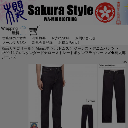
実店舗のご案内
会社概要
お支払/送料
お問い合わせ
メールマガジン
新規会員登録
お得なPoint！
商品カテゴリ一覧
>
Mens:男
>
ボトムス
>
ジーンズ・デニムパンツ
>
#500 14.7ozスタンダードナローストレートボタンフライジーンズ◆桃太郎
ジーンズ