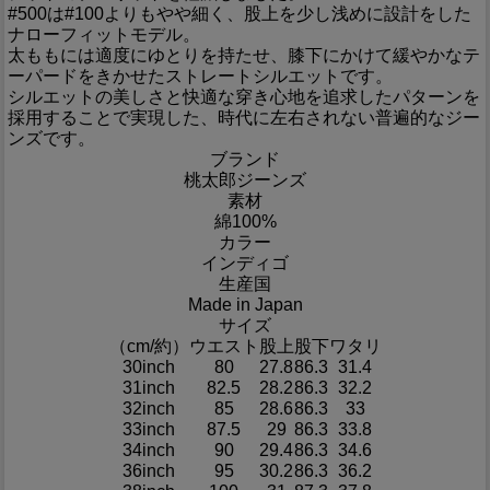
#500は#100よりもやや細く、股上を少し浅めに設計をした
ナローフィットモデル。
太ももには適度にゆとりを持たせ、膝下にかけて緩やかなテ
ーパードをきかせたストレートシルエットです。
シルエットの美しさと快適な穿き心地を追求したパターンを
採用することで実現した、時代に左右されない普遍的なジー
ンズです。
ブランド
桃太郎ジーンズ
素材
綿100%
カラー
インディゴ
生産国
Made in Japan
サイズ
（cm/約）
ウエスト
股上
股下
ワタリ
30inch
80
27.8
86.3
31.4
31inch
82.5
28.2
86.3
32.2
32inch
85
28.6
86.3
33
33inch
87.5
29
86.3
33.8
34inch
90
29.4
86.3
34.6
36inch
95
30.2
86.3
36.2