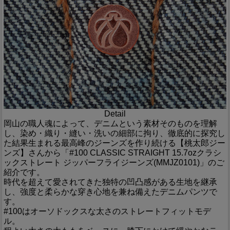
Detail
岡山の職人魂によって、デニムという素材そのものを理解
し、染め・織り・縫い・洗いの細部に拘り、徹底的に探究し
た結果生まれる最高峰のジーンズを作り続ける【桃太郎ジー
ンズ】さんから「#100 CLASSIC STRAIGHT 15.7ozクラシ
ックストレート ジッパーフライジーンズ(MMJZ0101)」のご
紹介です。
時代を超えて愛されてきた独特の凹凸感がある生地を継承
し、強度と柔らかな穿き心地を兼ね備えたデニムパンツで
す。
#100はオーソドックスな太さのストレートフィットモデ
ル。