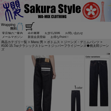
実店舗のご案内
会社概要
お支払/送料
お問い合わせ
メールマガジン
新規会員登録
お得なPoint！
商品カテゴリ一覧
>
Mens:男
>
ボトムス
>
ジーンズ・デニムパンツ
>
#100 15.7ozクラシックストレートジッパーフライジーンズ◆桃太郎ジーン
ズ