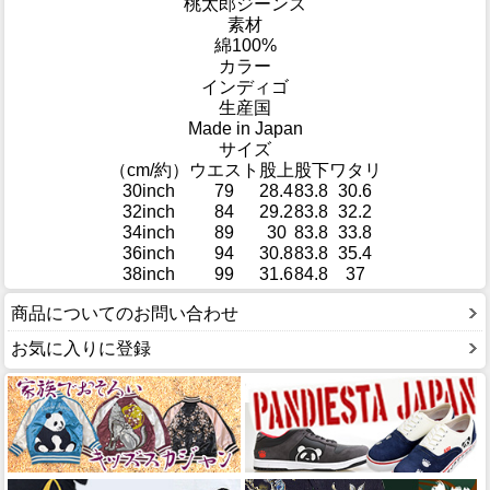
桃太郎ジーンズ
素材
綿100%
カラー
インディゴ
生産国
Made in Japan
サイズ
（cm/約）
ウエスト
股上
股下
ワタリ
30inch
79
28.4
83.8
30.6
32inch
84
29.2
83.8
32.2
34inch
89
30
83.8
33.8
36inch
94
30.8
83.8
35.4
38inch
99
31.6
84.8
37
商品についてのお問い合わせ
お気に入りに登録