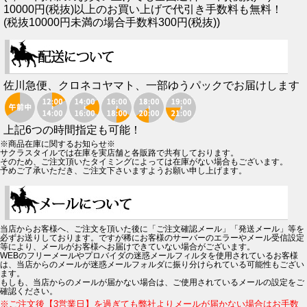
10000円(税抜)以上のお買い上げで代引き手数料も無料！
(税抜10000円未満の場合手数料300円(税抜))
佐川急便、クロネコヤマト、一部ゆうパックでお届けします
上記6つの時間指定も可能！
※商品在庫に関するお知らせ※
サクラスタイルでは在庫を実店舗と各販路で共有しております。
そのため、ご注文頂いたタイミングによっては在庫がない場合もございます。
予めご了承いただき、ご注文下さいますようお願い申し上げます。
当店からお客様へ、ご注文を頂いた後に「ご注文確認メール」「発送メール」等を
必ずお送りしております。ですが稀にお客様のサーバーのエラーやメール受信設定
等により、メールがお客様へお届けできていない場合がございます。
WEBのフリーメールやプロバイダの迷惑メールフィルタを使用されているお客様
は、当店からのメールが迷惑メールフォルダに振り分けられている可能性もござい
ます。
もしも、当店からのメールが届かない場合は、ご使用されているメールの設定をご
確認ください。
※ご注文後【3営業日】を過ぎても弊社よりメールが届かない場合はお手数