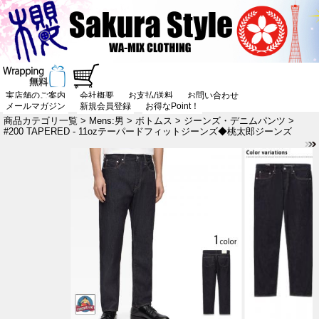
実店舗のご案内
会社概要
お支払/送料
お問い合わせ
メールマガジン
新規会員登録
お得なPoint！
商品カテゴリ一覧
>
Mens:男
>
ボトムス
>
ジーンズ・デニムパンツ
>
#200 TAPERED - 11ozテーパードフィットジーンズ◆桃太郎ジーンズ