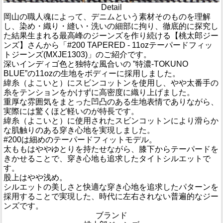
Detail
岡山の職人魂によって、デニムという素材そのものを理解
し、染め・織り・縫い・洗いの細部に拘り、徹底的に探究し
た結果生まれる最高峰のジーンズを作り続ける【桃太郎ジー
ンズ】さんから「#200 TAPERED - 11ozテーパードフィッ
トジーンズ(MXJE1303)」のご紹介です。
深いインディゴ色と独特な風合いの ”特濃-TOKUNO
BLUE”の11ozの生地をボディーに採用しました。
緯糸（よこいと）にスビンコットンを使用し、やや太番手の
糸をテンションをかけずに高密度に織り上げました。
重厚な雰囲気をまとった凹凸のある生地表情でありながら、
実際には驚くほど軽いのが特長です。
緯糸（よこいと）に使用されたスビンコットンにより滑らか
な肌触りのある穿き心地を実現しました。
#200は細めのテーパードフィットモデル。
太ももはややゆとりを持たせながら、膝下からテーパードを
きかせることで、穿き心地も追求したタイトシルエットで
す。
股上はやや浅め。
シルエットの美しさと快適な穿き心地を追求したパターンを
採用することで実現した、時代に左右されない普遍的なジー
ンズです。
ブランド