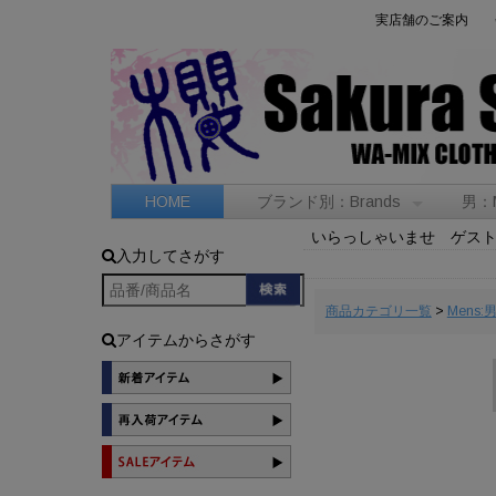
実店舗のご案内
HOME
ブランド別：Brands
男：
いらっしゃいませ ゲス
入力してさがす
商品カテゴリ一覧
>
Mens:
アイテムからさがす