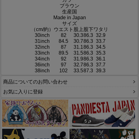
ブラウン
生産国
Made in Japan
サイズ
（cm/約）
ウエスト
股上
股下
ワタリ
30inch
82
30.3
86.3
32.9
31inch
84.5
30.7
86.3
33.7
32inch
87
31.1
86.3
34.5
33inch
89.5
31.5
86.3
35.3
34inch
92
31.9
86.3
36.1
36inch
97
32.7
86.3
37.7
38inch
102
33.5
87.3
39.3
商品についてのお問い合わせ
お気に入りに登録