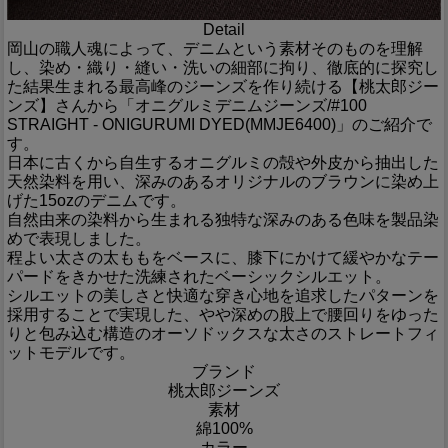
Detail
岡山の職人魂によって、デニムという素材そのものを理解
し、染め・織り・縫い・洗いの細部に拘り、徹底的に探究し
た結果生まれる最高峰のジーンズを作り続ける【桃太郎ジー
ンズ】さんから「オニグルミデニムジーンズ/#100
STRAIGHT - ONIGURUMI DYED(MMJE6400)」のご紹介で
す。
日本に古くから自生するオニグルミの殻や外皮から抽出した
天然染料を用い、深みのあるオリジナルのブラウンに染め上
げた15ozのデニムです。
自然由来の染料から生まれる独特な深みのある色味を製品染
めで表現しました。
程よい太さの太ももをベースに、膝下にかけて緩やかなテー
パードをきかせた洗練されたベーシックシルエット。
シルエットの美しさと快適な穿き心地を追求したパターンを
採用することで実現した、やや深めの股上で腰回りをゆった
りと包み込む構造のオーソドックスな太さのストレートフィ
ットモデルです。
ブランド
桃太郎ジーンズ
素材
綿100%
カラー