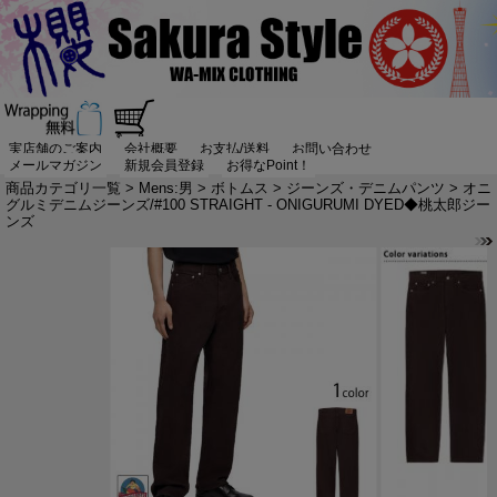
実店舗のご案内
会社概要
お支払/送料
お問い合わせ
メールマガジン
新規会員登録
お得なPoint！
商品カテゴリ一覧
>
Mens:男
>
ボトムス
>
ジーンズ・デニムパンツ
> オニ
グルミデニムジーンズ/#100 STRAIGHT - ONIGURUMI DYED◆桃太郎ジー
ンズ