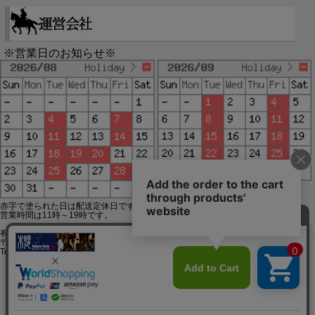
※営業日のお知らせ※
赤字で塗られた日は配送定休日です。
営業時間は11時～19時です。
有限会社ジップジップ SakuraStyle通販事業部
〒650-0021 神戸市中央区三宮町3-9-19イトウビル1,4F
Tel:078-332-2013 FAX:078-333-6644
SSL/TLSとは?