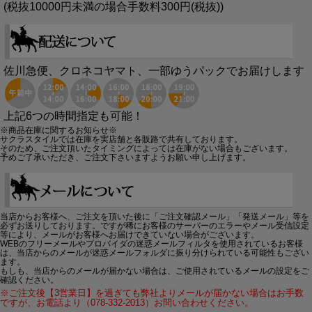
(税抜10000円未満の場合手数料300円(税抜))
佐川急便、クロネコヤマト、一部ゆうパックでお届けします
上記6つの時間指定も可能！
※商品在庫に関するお知らせ※
サクラスタイルでは在庫を実店舗と各販路で共有しております。
そのため、ご注文頂いたタイミングによっては在庫がない場合もございます。
予めご了承いただき、ご注文下さいますようお願い申し上げます。
当店からお客様へ、ご注文を頂いた後に「ご注文確認メール」「発送メール」等を
必ずお送りしております。ですが稀にお客様のサーバーのエラーやメール受信設定
等により、メールがお客様へお届けできていない場合がございます。
WEBのフリーメールやプロバイダの迷惑メールフィルタを使用されているお客様
は、当店からのメールが迷惑メールフォルダに振り分けられている可能性もござい
ます。
もしも、当店からのメールが届かない場合は、ご使用されているメールの設定をご
確認ください。
※ご注文後【3営業日】を過ぎても弊社よりメールが届かない場合はお手数
ですが、お電話より（078-332-2013）お問い合わせください。