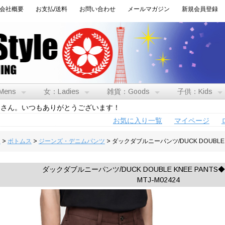
会社概要
お支払/送料
お問い合わせ
メールマガジン
新規会員登録
Mens
女：Ladies
雑貨：Goods
子供：Kids
トさん。いつもありがとうございます！
お気に入り一覧
マイページ
男
>
ボトムス
>
ジーンズ・デニムパンツ
> ダックダブルニーパンツ/DUCK DOUBLE
ダックダブルニーパンツ/DUCK DOUBLE KNEE PANT
MTJ-M02424