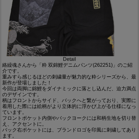
Detail
絡繰魂さんから「粋 双錦鯉デニムパンツ(262251)」のご紹
介です。
重みすら感じるほどの刺繍量が魅力的な粋シリーズから、最
新作が登場しました！
今回は両脚に錦鯉をダイナミックに落とし込んだ、迫力満点
のデザインです。
柄はフロントからサイド、バックへと繋がっており、実際に
着用した際には絵柄がより立体的に浮かび上がる仕様になっ
ています。
フロントポケット内側やバックヨークには和柄生地を切り替
え、アクセントに。
バック右ポケットには、ブランドロゴを印風に刺繍してあり
ます。