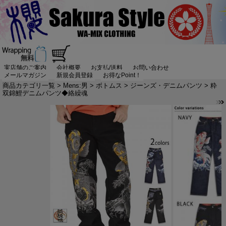
実店舗のご案内
会社概要
お支払/送料
お問い合わせ
メールマガジン
新規会員登録
お得なPoint！
商品カテゴリ一覧
>
Mens:男
>
ボトムス
>
ジーンズ・デニムパンツ
> 粋
双錦鯉デニムパンツ◆絡繰魂