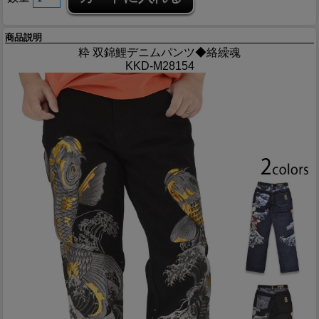
商品説明
粋 双錦鯉デニムパンツ◆絡繰魂
KKD-M28154