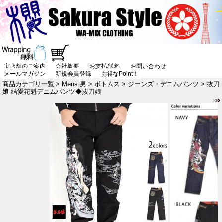
実店舗のご案内
会社概要
お支払/送料
お問い合わせ
メールマガジン
新規会員登録
お得なPoint！
商品カテゴリ一覧
>
Mens:男
>
ボトムス
>
ジーンズ・デニムパンツ
> 抜刀
娘 結愛花魁デニムパンツ◆抜刀娘