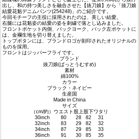
出し、和の持つ美しさを融合させた【抜刀娘】から「抜刀娘
結愛花魁デニムパンツ(254248)」のご紹介です。
今回モチーフの主役に採用されたのは、美しい結愛。
右腿には花魁姿の結愛の姿を刺繍で落とし込みました。
フロントポケット内側、バックヨーク、バック左ポケットに
は、金襴生地を切り替えました。
トップボタンには、ブランドロゴが刻印されたオリジナルの
ものを採用。
フロントはジッパーフライです。
ブランド
抜刀娘(ばっとうむすめ)
素材
綿100%
カラー
ブラック・ネイビー
生産国
Made in China
サイズ
（cm/約）
ウエスト
股上
股下
ワタリ
30inch
80
28
82
31
32inch
83
29
82
32
34inch
87
29
85
33
36inch
91
30
85
35