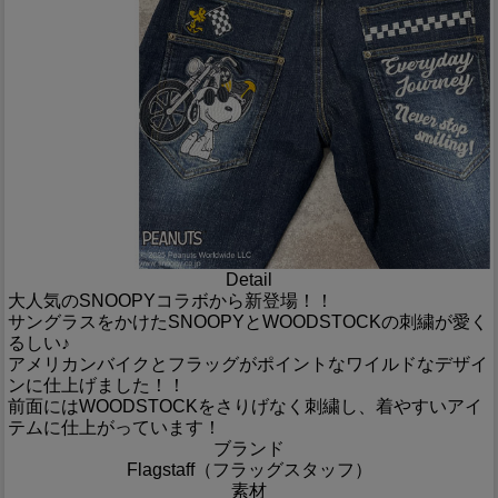
Detail
大人気のSNOOPYコラボから新登場！！
サングラスをかけたSNOOPYとWOODSTOCKの刺繍が愛く
るしい♪
アメリカンバイクとフラッグがポイントなワイルドなデザイ
ンに仕上げました！！
前面にはWOODSTOCKをさりげなく刺繍し、着やすいアイ
テムに仕上がっています！
ブランド
Flagstaff（フラッグスタッフ）
素材