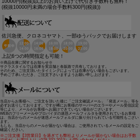
10000円(税抜)以上のお買い上げで代引き手数料も無料！
(税抜10000円未満の場合手数料300円(税抜))
佐川急便、クロネコヤマト、一部ゆうパックでお届けします
上記6つの時間指定も可能！
※商品在庫に関するお知らせ※
サクラスタイルでは在庫を実店舗と各販路で共有しております。
そのため、ご注文頂いたタイミングによっては在庫がない場合もございます。
予めご了承いただき、ご注文下さいますようお願い申し上げます。
当店からお客様へ、ご注文を頂いた後に「ご注文確認メール」「発送メール」等を
必ずお送りしております。ですが稀にお客様のサーバーのエラーやメール受信設定
等により、メールがお客様へお届けできていない場合がございます。
WEBのフリーメールやプロバイダの迷惑メールフィルタを使用されているお客様
は、当店からのメールが迷惑メールフォルダに振り分けられている可能性もござい
ます。
もしも、当店からのメールが届かない場合は、ご使用されているメールの設定をご
確認ください。
※ご注文後【3営業日】を過ぎても弊社よりメールが届かない場合はお手数
ですが、お電話より（078-332-2013）お問い合わせください。