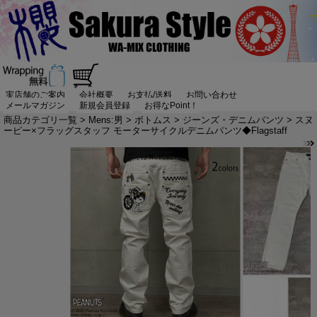
実店舗のご案内
会社概要
お支払/送料
お問い合わせ
メールマガジン
新規会員登録
お得なPoint！
商品カテゴリ一覧
>
Mens:男
>
ボトムス
>
ジーンズ・デニムパンツ
> スヌ
ーピー×フラッグスタッフ モーターサイクルデニムパンツ◆Flagstaff