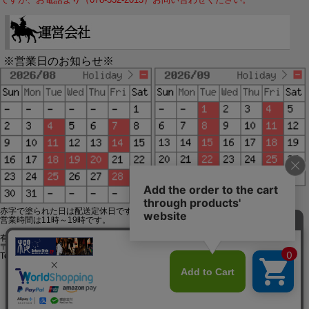
※営業日のお知らせ※
赤字で塗られた日は配送定休日です。
営業時間は11時～19時です。
有限会社ジップジップ SakuraStyle通販事業部
〒650-0021 神戸市中央区三宮町3-9-19イトウビル1,4F
Tel:078-332-2013 FAX:078-333-6644
SSL/TLSとは?