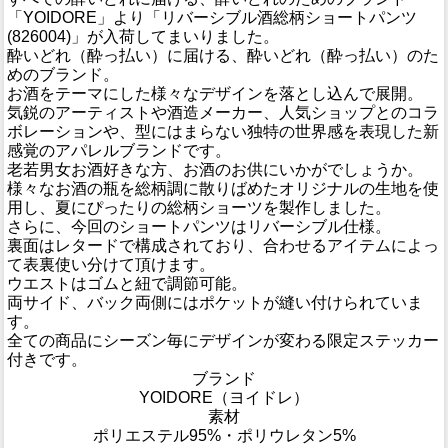
「YOIDORE」より「リバーシブル酒総柄ショートパンツ
(826004)」が入荷してまいりました。
酔いどれ（酔っ払い）に届ける、酔いどれ（酔っ払い）のた
めのブランド。
お酒をテーマにした様々なデザインを落とし込んで展開。
気鋭のアーティストや酒造メーカー、人気ショップとのコラ
ボレーションや、型にはまらない独特の世界感を表現した新
感覚のアパレルブランドです。
老若男女お酒好きな方、お酒のお供にいかがでしょうか。
様々なお酒の瓶を総柄調に散りばめたオリジナルの生地を使
用し、夏にぴったりの総柄ショーツを製作しました。
さらに、今回のショートパンツはリバーシブル仕様。
裏面はレタードで構成されており、合わせるアイテムによっ
て表裏使い分けて頂けます。
ウエストはゴムと紐で調節可能。
両サイド、バック両側にはポケットが縫い付けられていま
す。
全ての商品にシーズン毎にデザインが変わる限定ステッカー
付きです。
ブランド
YOIDORE（ヨイドレ）
素材
ポリエステル95%・ポリウレタン5%