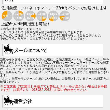
佐川急便、クロネコヤマト、一部ゆうパックでお届けします
上記6つの時間指定も可能！
※商品在庫に関するお知らせ※
サクラスタイルでは在庫を実店舗と各販路で共有しております。
そのため、ご注文頂いたタイミングによっては在庫がない場合もございます。
予めご了承いただき、ご注文下さいますようお願い申し上げます。
当店からお客様へ、ご注文を頂いた後に「ご注文確認メール」「発送メール」等を
必ずお送りしております。ですが稀にお客様のサーバーのエラーやメール受信設定
等により、メールがお客様へお届けできていない場合がございます。
WEBのフリーメールやプロバイダの迷惑メールフィルタを使用されているお客様
は、当店からのメールが迷惑メールフォルダに振り分けられている可能性もござい
ます。
もしも、当店からのメールが届かない場合は、ご使用されているメールの設定をご
確認ください。
※ご注文後【3営業日】を過ぎても弊社よりメールが届かない場合はお手数
ですが、お電話より（078-332-2013）お問い合わせください。