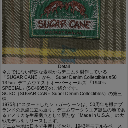
Detail
今までにない特殊な素材からデニムを製作している
「SUGAR CANE」から、Super Denim Collectibles #50
13.5oz. デニムウエストオーバーオールズ 「1940's
SPECIAL」(SC49050)のご紹介です。
SCSC（SUGAR CANE Super Denim Collectibles）の第三
弾。
1975年にスタートしたシュガーケーンは、50周年を機にブ
ランドの原点に立ち返り、デニムワークウエア誕生の地であ
るアメリカを生産拠点として新たな「Made in U.S.A.」の大
戦モデルをリリースします。
デニム生地は日本で生産しており、1943年モデルをベース