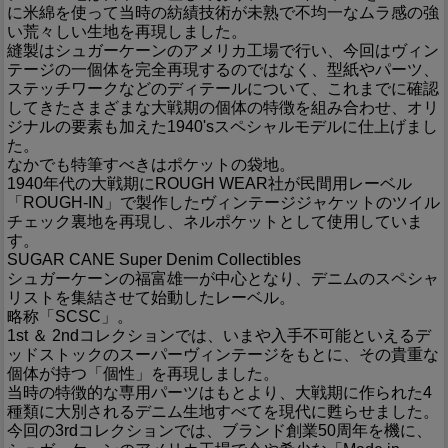
に米綿を使って当時の紡績技術が未熟で不均一なムラ感の強
い荒々しい生地を再現しました。
縫製はシュガーケーンのアメリカ工場で行い、今回はヴィン
テージの一個体を完全再現するのではなく、型紙やパーツ、
ステッチワークなどのディテールについて、これまでに確認
してきたさまざまな大戦期の個体の特徴を組み合わせ、オリ
ジナルの要素も加えた1940'sスペシャルモデルに仕上げまし
た。
なかでも特筆すべきはポケットの袋地。
1940年代の大戦期にROUGH WEAR社が民間用レーベル
「ROUGH-IN」で製作したヴィンテージジャケットのツイル
チェック裏地を再現し、ネルポケットとして使用していま
す。
SUGAR CANE Super Denim Collectibles
シュガーケーンの福富雄一が中心となり、デニムのスペシャ
リストを集結させて始動したレーベル。
略称「SCSC」。
1st ＆ 2ndコレクションでは、いまや入手不可能といえるデ
ッドストックのスーパーヴィンテージをもとに、その貴重な
個体が持つ「個性」を再現しました。
当時の特徴的な専用パーツはもとより、大戦期に作られた4
種類に大別されるデニム生地すべてを現代に甦らせました。
今回の3rdコレクションでは、ブランド創業50周年を機に、