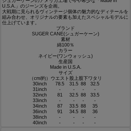
シュガーケーンのアメリカ工場で今や希少な「Made in
U.S.A.」のジーンズを企画。
大戦期に見られるヴィンテージ個体の魅力的なディテールを
組み合わせ、オリジナルの要素も加えたスペシャルモデルに
仕上げています。
ブランド
SUGER CANE(シュガーケーン)
素材
綿100％
カラー
ネイビー(ワンウォッシュ)
生産国
Made in U.S.A.
サイズ
（cm/約）
ウエスト
股上
股下
ワタリ
30inch
78.5
31.5
88
32.5
31inch
-
-
-
-
32inch
81
32.5
88
33.5
33inch
-
-
-
-
34inch
87
33.5
88
35
36inch
91
34.5
88
36
38inch
-
-
-
-
40inch
-
-
-
-