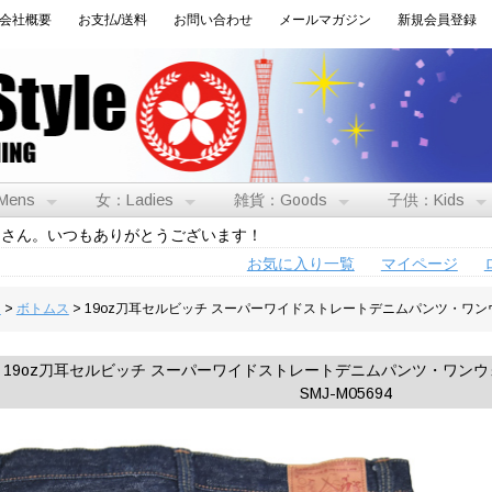
会社概要
お支払/送料
お問い合わせ
メールマガジン
新規会員登録
Mens
女：Ladies
雑貨：Goods
子供：Kids
トさん。いつもありがとうございます！
お気に入り一覧
マイページ
男
>
ボトムス
> 19oz刀耳セルビッチ スーパーワイドストレートデニムパンツ・ワ
19oz刀耳セルビッチ スーパーワイドストレートデニムパンツ・ワン
SMJ-M05694