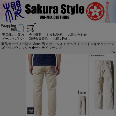
実店舗のご案内
会社概要
お支払/送料
お問い合わせ
メールマガジン
新規会員登録
お得なPoint！
商品カテゴリ一覧
>
Mens:男
>
ボトムス
> サムライコットンキナリジーン
ズ・ワンウォッシュ◆サムライジーンズ