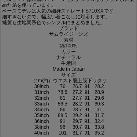
めた糸を使っています。
ベースモデルは人気の細身ストレートS710XXです。
細すぎないので、幅広い着こなしに対応します。
縫製も生地同系色でシンプルにまとめました。
ブランド
サムライジーンズ
素材
綿100%
カラー
ナチュラル
生産国
Made in Japan
サイズ
（cm/約）
ウエスト
股上
股下
ワタリ
30inch
76
26.7
91
28.2
31inch
78.5
27.2
91
28.9
32inch
81
27.7
91
29.6
33inch
83.5
28.2
91
30.3
34inch
86
28.7
91
31
35inch
88.5
29.2
91
31.7
36inch
91
29.7
91
32.4
38inch
96
30.7
91
33.8
40inch
101
31.7
91
35.2