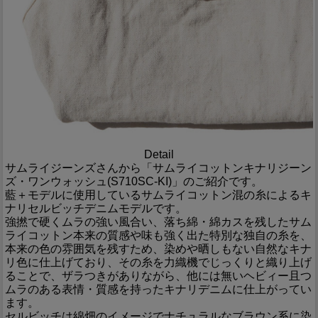
Detail
サムライジーンズさんから「サムライコットンキナリジーン
ズ・ワンウォッシュ(S710SC-KI)」のご紹介です。
藍＋モデルに使用しているサムライコットン混の糸によるキ
ナリセルビッチデニムモデルです。
強撚で硬くムラの強い風合い、落ち綿・綿カスを残したサム
ライコットン本来の質感や味も強く出た特別な独自の糸を、
本来の色の雰囲気を残すため、染めや晒しもない自然なキナ
リ色に仕上げており、その糸を力織機でじっくりと織り上げ
ることで、ザラつきがありながら、他には無いヘビィー且つ
ムラのある表情・質感を持ったキナリデニムに仕上がってい
ます。
セルビッチは綿畑のイメージでナチュラルなブラウン系に染