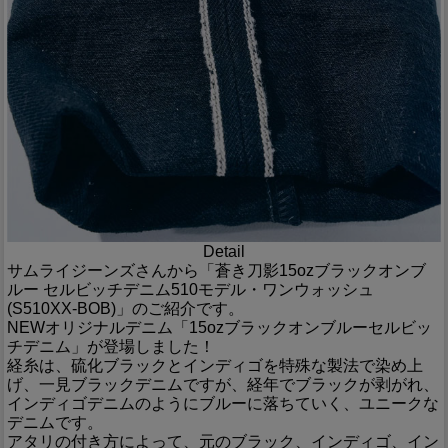
Detail
サムライジーンズさんから「蒼き刀影15ozブラックオンブ
ルー セルビッチデニム510モデル・ワンウォッシュ
(S510XX-BOB)」のご紹介です。
NEWオリジナルデニム「15ozブラックオンブルーセルビッ
チデニム」が登場しました！
経糸は、硫化ブラックとインディゴを特殊な製法で染め上
げ、一見ブラックデニムですが、経年でブラックが剥がれ、
インディゴデニムのようにブルーに落ちていく、ユニークな
デニムです。
アタリの付き方によって、元のブラック、インディゴ、イン