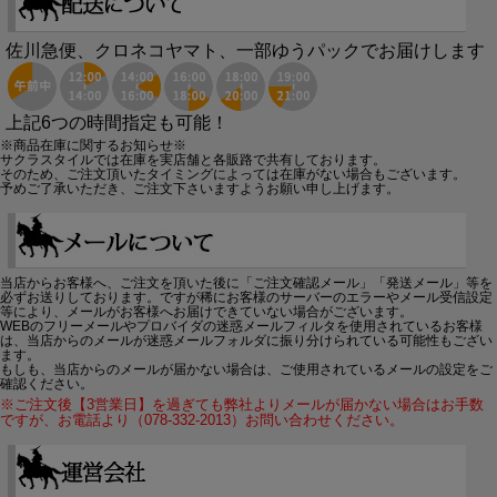
佐川急便、クロネコヤマト、一部ゆうパックでお届けします
上記6つの時間指定も可能！
※商品在庫に関するお知らせ※
サクラスタイルでは在庫を実店舗と各販路で共有しております。
そのため、ご注文頂いたタイミングによっては在庫がない場合もございます。
予めご了承いただき、ご注文下さいますようお願い申し上げます。
当店からお客様へ、ご注文を頂いた後に「ご注文確認メール」「発送メール」等を
必ずお送りしております。ですが稀にお客様のサーバーのエラーやメール受信設定
等により、メールがお客様へお届けできていない場合がございます。
WEBのフリーメールやプロバイダの迷惑メールフィルタを使用されているお客様
は、当店からのメールが迷惑メールフォルダに振り分けられている可能性もござい
ます。
もしも、当店からのメールが届かない場合は、ご使用されているメールの設定をご
確認ください。
※ご注文後【3営業日】を過ぎても弊社よりメールが届かない場合はお手数
ですが、お電話より（078-332-2013）お問い合わせください。