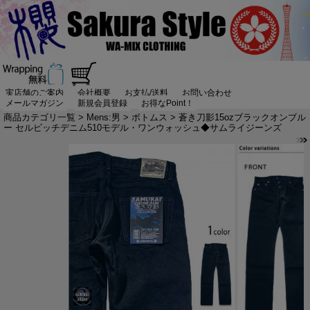
実店舗のご案内
会社概要
お支払/送料
お問い合わせ
メールマガジン
新規会員登録
お得なPoint！
商品カテゴリ一覧
>
Mens:男
>
ボトムス
> 蒼き刀影15ozブラックオンブル
ー セルビッチデニム510モデル・ワンウォッシュ◆サムライジーンズ