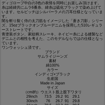
ディゴロープ中白の3色の表情を同時にお楽しみ頂けます。
糸は経緯共にムラ6番糸、緯糸は硫化ブラックで染め上げて
います。セルビッチはシルバーラメの刀耳仕様となっていま
す。
闇を斬り裂く侍の太刀筋をイメージした「蒼き刀影」シリー
ズ、15ozブラックオンブルーデニムを採用した510レギュラ
ーストレートです。
青塗装ボタン、家紋柄スレーキ、ネイビー糸による縫製など
デニムとの相性を考えた、このモデルならではの仕様となっ
ています。
ワンウォッシュ済です。
ブランド
サムライジーンズ
素材
綿100%
カラー
インディゴ×ブラック
生産国
Made in Japan
サイズ
（cm/約）
ウエスト
股上
股下
ワタリ
29inch
73.5
26.2
91
29.1
30inch
76
26.7
91
29.8