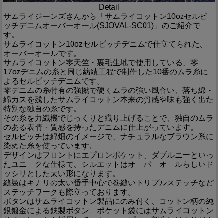
Detail
サムライジーンズさんから「サムライコットン10ozセルビ
ッチデニムオーバーオール(SJOVAL-SC01)」のご紹介で
す。
サムライコットン10ozセルビッチデニムで仕立てられた、
オーバーオールです。
サムライコットン零天竺・裏毛生地で使用している、零
17ozデニムの糸と同じ紡績工程で制作した10番のムラ糸に
よるセルビッチデニムです。
零デニムの糸特有の強撚で硬くムラの強い風合い、落ち綿・
綿カスを残したサムライコットン本来の質感や味も強く出た
特別な独自の糸です。
その糸を力織機でじっくりと織り上げることで、独自のムラ
のある表情・質感を持ったデニムに仕上がっています。
セルビッチは綿畑のイメージで、ナチュラルなブラウン系に
染めた糸を使っています。
デザインはフロントにエプロンポケット、ダブルニーといっ
たユニークな仕様で、シルエットはオーバーオールらしいド
ッシリとした太い形になります。
縫製はキナリの太い番手中心で巻縫いトリプルステッチなど
ステッチワークも際立っております。
ボタンはサムライコットン製品にのみ付く、コットン柄の純
銀鍍金による鉄製ボタン、ポケット袋にはサムライコットン