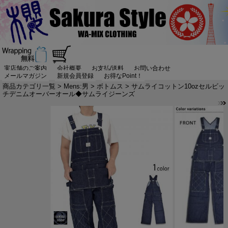
実店舗のご案内
会社概要
お支払/送料
お問い合わせ
メールマガジン
新規会員登録
お得なPoint！
商品カテゴリ一覧
>
Mens:男
>
ボトムス
> サムライコットン10ozセルビッ
チデニムオーバーオール◆サムライジーンズ