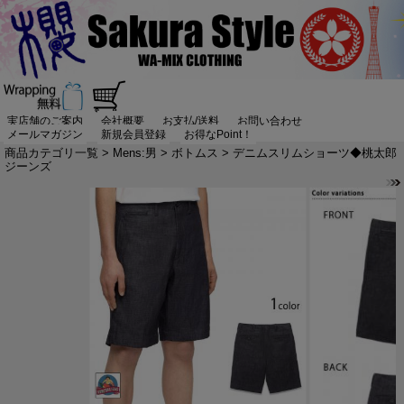
実店舗のご案内
会社概要
お支払/送料
お問い合わせ
メールマガジン
新規会員登録
お得なPoint！
商品カテゴリ一覧
>
Mens:男
>
ボトムス
> デニムスリムショーツ◆桃太郎
ジーンズ