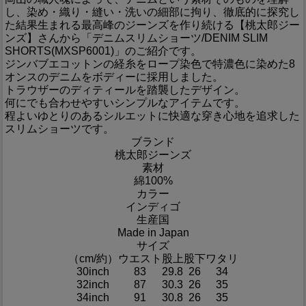
し、染め・織り・縫い・洗いの細部に拘り、徹底的に探究し
た結果生まれる最高峰のジーンズを作り続ける【桃太郎ジー
ンズ】さんから「デニムスリムショーツ/DENIM SLIM
SHORTS(MXSP6001)」のご紹介です。
ジンバブエコットンの経糸をロープ染色で特濃色に染めた8
オンスのデニムをボディーに採用しました。
トラウザーのディティールを踏襲したデザイン。
何にでも合わせやすいシンプルなアイテムです。
程よいゆとりのあるシルエットに快適な穿き心地を追求した
スリムショーツです。
ブランド
桃太郎ジーンズ
素材
綿100%
カラー
インディゴ
生産国
Made in Japan
サイズ
（cm/約）
ウエスト
股上
股下
ワタリ
30inch
83
29.8
26
34
32inch
87
30.3
26
35
34inch
91
30.8
26
35