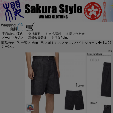
実店舗のご案内
会社概要
お支払/送料
お問い合わせ
メールマガジン
新規会員登録
お得なPoint！
商品カテゴリ一覧
>
Mens:男
>
ボトムス
> デニムワイドショーツ◆桃太郎
ジーンズ