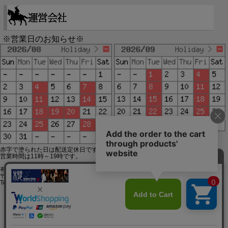
※営業日のお知らせ※
赤字で塗られた日は配送定休日です。
営業時間は11時～19時です。
有限会社ジップジップ SakuraStyle通販事業部
〒650-0021 神戸市中央区三宮町3-9-19イトウビル1,4F
Tel:078-332-2013 FAX:078-333-6644
SSL/TLSとは?