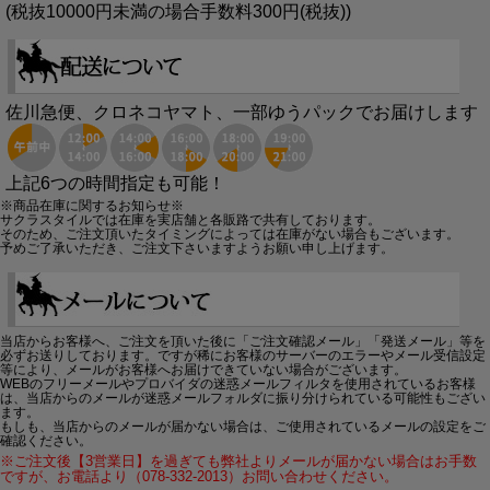
(税抜10000円未満の場合手数料300円(税抜))
佐川急便、クロネコヤマト、一部ゆうパックでお届けします
上記6つの時間指定も可能！
※商品在庫に関するお知らせ※
サクラスタイルでは在庫を実店舗と各販路で共有しております。
そのため、ご注文頂いたタイミングによっては在庫がない場合もございます。
予めご了承いただき、ご注文下さいますようお願い申し上げます。
当店からお客様へ、ご注文を頂いた後に「ご注文確認メール」「発送メール」等を
必ずお送りしております。ですが稀にお客様のサーバーのエラーやメール受信設定
等により、メールがお客様へお届けできていない場合がございます。
WEBのフリーメールやプロバイダの迷惑メールフィルタを使用されているお客様
は、当店からのメールが迷惑メールフォルダに振り分けられている可能性もござい
ます。
もしも、当店からのメールが届かない場合は、ご使用されているメールの設定をご
確認ください。
※ご注文後【3営業日】を過ぎても弊社よりメールが届かない場合はお手数
ですが、お電話より（078-332-2013）お問い合わせください。