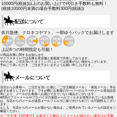
10000円(税抜)以上のお買い上げで代引き手数料も無料！
(税抜10000円未満の場合手数料300円(税抜))
佐川急便、クロネコヤマト、一部ゆうパックでお届けします
上記6つの時間指定も可能！
※商品在庫に関するお知らせ※
サクラスタイルでは在庫を実店舗と各販路で共有しております。
そのため、ご注文頂いたタイミングによっては在庫がない場合もございます。
予めご了承いただき、ご注文下さいますようお願い申し上げます。
当店からお客様へ、ご注文を頂いた後に「ご注文確認メール」「発送メール」等を
必ずお送りしております。ですが稀にお客様のサーバーのエラーやメール受信設定
等により、メールがお客様へお届けできていない場合がございます。
WEBのフリーメールやプロバイダの迷惑メールフィルタを使用されているお客様
は、当店からのメールが迷惑メールフォルダに振り分けられている可能性もござい
ます。
もしも、当店からのメールが届かない場合は、ご使用されているメールの設定をご
確認ください。
※ご注文後【3営業日】を過ぎても弊社よりメールが届かない場合はお手数