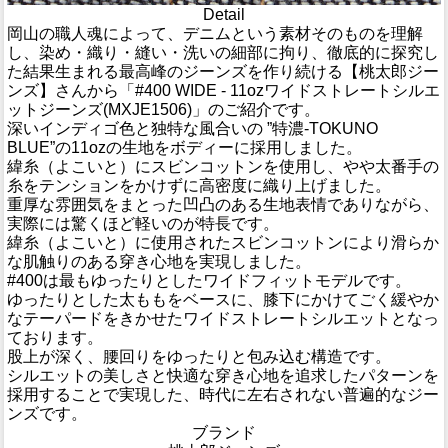
Detail
岡山の職人魂によって、デニムという素材そのものを理解
し、染め・織り・縫い・洗いの細部に拘り、徹底的に探究し
た結果生まれる最高峰のジーンズを作り続ける【桃太郎ジー
ンズ】さんから「#400 WIDE - 11ozワイドストレートシルエ
ットジーンズ(MXJE1506)」のご紹介です。
深いインディゴ色と独特な風合いの ”特濃-TOKUNO
BLUE”の11ozの生地をボディーに採用しました。
緯糸（よこいと）にスビンコットンを使用し、やや太番手の
糸をテンションをかけずに高密度に織り上げました。
重厚な雰囲気をまとった凹凸のある生地表情でありながら、
実際には驚くほど軽いのが特長です。
緯糸（よこいと）に使用されたスビンコットンにより滑らか
な肌触りのある穿き心地を実現しました。
#400は最もゆったりとしたワイドフィットモデルです。
ゆったりとした太ももをベースに、膝下にかけてごく緩やか
なテーパードをきかせたワイドストレートシルエットとなっ
ております。
股上が深く、腰回りをゆったりと包み込む構造です。
シルエットの美しさと快適な穿き心地を追求したパターンを
採用することで実現した、時代に左右されない普遍的なジー
ンズです。
ブランド