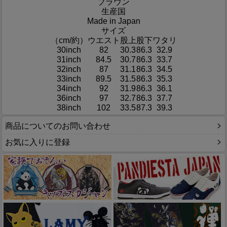
ブラウン
生産国
Made in Japan
サイズ
（cm/約）
ウエスト
股上
股下
ワタリ
30inch
82
30.3
86.3
32.9
31inch
84.5
30.7
86.3
33.7
32inch
87
31.1
86.3
34.5
33inch
89.5
31.5
86.3
35.3
34inch
92
31.9
86.3
36.1
36inch
97
32.7
86.3
37.7
38inch
102
33.5
87.3
39.3
商品についてのお問い合わせ
お気に入りに登録