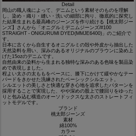
Detail
岡山の職人魂によって、デニムという素材そのものを理解
し、染め・織り・縫い・洗いの細部に拘り、徹底的に探究し
た結果生まれる最高峰のジーンズを作り続ける【桃太郎ジー
ンズ】さんから「オニグルミデニムジーンズ/#100
STRAIGHT - ONIGURUMI DYED(MMJE6400)」のご紹介で
す。
日本に古くから自生するオニグルミの殻や外皮から抽出した
天然染料を用い、深みのあるオリジナルのブラウンに染め上
げた15ozのデニムです。
自然由来の染料から生まれる独特な深みのある色味を製品染
めで表現しました。
程よい太さの太ももをベースに、膝下にかけて緩やかなテー
パードをきかせた洗練されたベーシックシルエット。
シルエットの美しさと快適な穿き心地を追求したパターンを
採用することで実現した、やや深めの股上で腰回りをゆった
りと包み込む構造のオーソドックスな太さのストレートフィ
ットモデルです。
ブランド
桃太郎ジーンズ
素材
綿100%
カラー