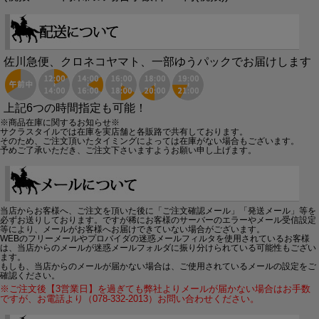
佐川急便、クロネコヤマト、一部ゆうパックでお届けします
上記6つの時間指定も可能！
※商品在庫に関するお知らせ※
サクラスタイルでは在庫を実店舗と各販路で共有しております。
そのため、ご注文頂いたタイミングによっては在庫がない場合もございます。
予めご了承いただき、ご注文下さいますようお願い申し上げます。
当店からお客様へ、ご注文を頂いた後に「ご注文確認メール」「発送メール」等を
必ずお送りしております。ですが稀にお客様のサーバーのエラーやメール受信設定
等により、メールがお客様へお届けできていない場合がございます。
WEBのフリーメールやプロバイダの迷惑メールフィルタを使用されているお客様
は、当店からのメールが迷惑メールフォルダに振り分けられている可能性もござい
ます。
もしも、当店からのメールが届かない場合は、ご使用されているメールの設定をご
確認ください。
※ご注文後【3営業日】を過ぎても弊社よりメールが届かない場合はお手数
ですが、お電話より（078-332-2013）お問い合わせください。