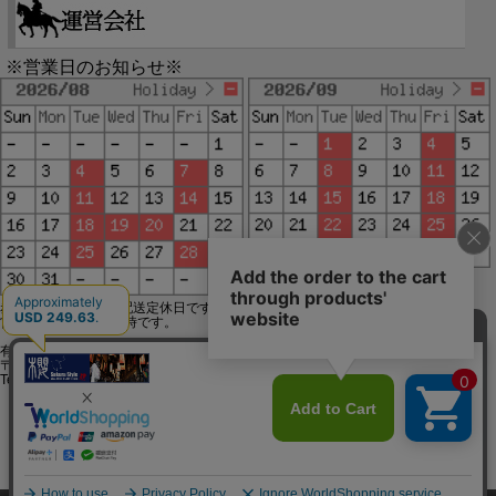
※営業日のお知らせ※
赤字で塗られた日は配送定休日です。
営業時間は11時～19時です。
有限会社ジップジップ SakuraStyle通販事業部
〒650-0021 神戸市中央区三宮町3-9-19イトウビル1,4F
Tel:078-332-2013 FAX:078-333-6644
SSL/TLSとは?