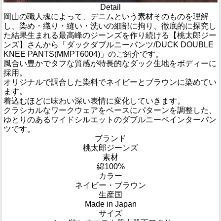
Detail
岡山の職人魂によって、デニムという素材そのものを理解
し、染め・織り・縫い・洗いの細部に拘り、徹底的に探究し
た結果生まれる最高峰のジーンズを作り続ける【桃太郎ジー
ンズ】さんから「ダックダブルニーパンツ/DUCK DOUBLE
KNEE PANTS(MMPT6004)」のご紹介です。
風合い豊かでタフな質感が特長的なダック生地をボディーに
採用。
オリジナルで調合した染料でネイビーとブラウンに染めてい
ます。
着込むほどに味わい深い表情に変化していきます。
クラシカルなワークウェアをベースにパターンを調整した、
ゆとりのあるワイドシルエットのダブルニーペインターパン
ツです。
ブランド
桃太郎ジーンズ
素材
綿100%
カラー
ネイビー・ブラウン
生産国
Made in Japan
サイズ