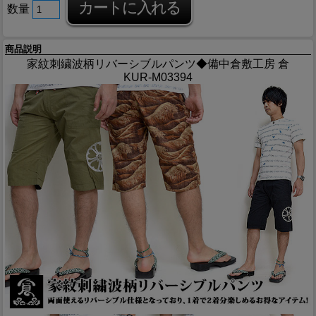
数量
商品説明
家紋刺繍波柄リバーシブルパンツ◆備中倉敷工房 倉
KUR-M03394