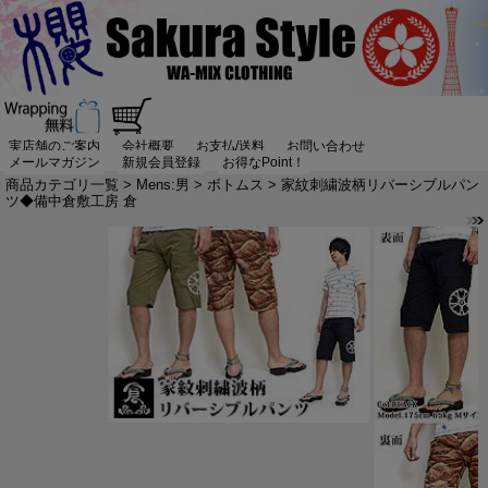
実店舗のご案内
会社概要
お支払/送料
お問い合わせ
メールマガジン
新規会員登録
お得なPoint！
商品カテゴリ一覧
>
Mens:男
>
ボトムス
> 家紋刺繍波柄リバーシブルパン
ツ◆備中倉敷工房 倉