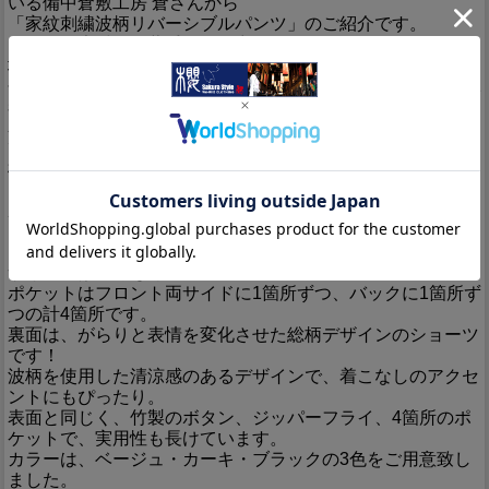
いる備中倉敷工房 倉さんから
「家紋刺繍波柄リバーシブルパンツ」のご紹介です。
コットン素材の、薄手で軽く穿きやすいショートパンツが登
場！
今回は、両面使えるリバーシブル仕様となっており、1着で2
着分楽しめるお得なアイテムです♪
表面はシンプルに、フロント左裾からサイド、バックにかけ
てワンポイントで、家紋の刺繍を施しました。
桜家紋の中央には、ブランドロゴが落とし込まれています。
フロントボタンには、ブランドロゴが彫り込まれたオリジナ
ルの竹製のものを採用し、風合いをプラス。
ジッパーフライで穿きやすさも◎です！
また、ベルトループ下に縮緬の紐が通されており、こちらで
サイズの微調節も可能に。
ポケットはフロント両サイドに1箇所ずつ、バックに1箇所ず
つの計4箇所です。
裏面は、がらりと表情を変化させた総柄デザインのショーツ
です！
波柄を使用した清涼感のあるデザインで、着こなしのアクセ
ントにもぴったり。
表面と同じく、竹製のボタン、ジッパーフライ、4箇所のポ
ケットで、実用性も長けています。
カラーは、ベージュ・カーキ・ブラックの3色をご用意致し
ました。