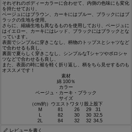
それぞれのボディーカラーに合わせて、内側の色味にも変化
を持たせており、
ベージュにはブラウン、カーキにはブルー、ブラックにはブ
ラックの生地を使用。
さらに、縮緬生地も異なるものを使用しており、ベージュに
はイエロー、カーキにはレッド、ブラックにはブラックとな
っています。
表面でシンプルに穿きこなし、柄物のトップスとシャツなど
で合わせるも良し、
裏面で夏らしく穿きこなし、シンプルなTシャツやポロシャ
ツなどで合わせるも良し、
また、表面の時に裾を軽く折り返し、柄をちら見せするのも
オススメです！
素材
綿 100％
カラー
ベージュ・カーキ・ブラック
サイズ
（cm/約）
ウエスト
ワタリ
股上
股下
M
81
26
29
31
L
82
30
30
32.5
2L
84
32
32
34.5
レビューを書く