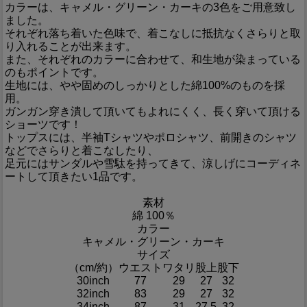
カラーは、キャメル・グリーン・カーキの3色をご用意致し
ました。
それぞれ落ち着いた色味で、着こなしに抵抗なくさらりと取
り入れることが出来ます。
また、それぞれのカラーに合わせて、和生地が染まっている
のもポイントです。
生地には、やや固めのしっかりとした綿100%のものを採
用。
ガンガン穿き潰して頂いてもよれにくく、長く穿いて頂ける
ショーツです！
トップスには、半袖Tシャツやポロシャツ、前開きのシャツ
などでさらりと着こなしたり、
足元にはサンダルや雪駄を持ってきて、涼しげにコーディネ
ートして頂きたい1品です。
素材
綿 100％
カラー
キャメル・グリーン・カーキ
サイズ
（cm/約）
ウエスト
ワタリ
股上
股下
30inch
77
29
27
32
32inch
83
29
27
32
34inch
87
31
27.5
32