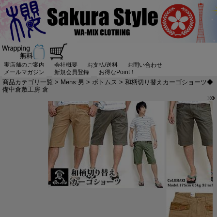
実店舗のご案内
会社概要
お支払/送料
お問い合わせ
メールマガジン
新規会員登録
お得なPoint！
商品カテゴリ一覧
>
Mens:男
>
ボトムス
> 和柄切り替えカーゴショーツ◆
備中倉敷工房 倉