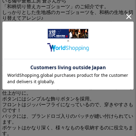
いる備中倉敷工房 倉さんから
「和柄切り替えカーゴショーツ」のご紹介です。
しっかりとした生地感のカーゴショーツを、和柄の生地を切
り替えてアレンジ♪
さらにそこに染めを施すことで、和生地も同色に染まり、風
合いのあるショーツに仕上がりました！
フロントからサイド、バックにかけて、大きめのポケットを
ぐるりと縫い付けました。
ポケットの縁には和生地が切り替えられており、フラップ状
になっています。
フラップの下にはそれぞれポケットが縫い付けられており、
右側のみジップ仕様です。
ジップには、球型のチャームが取り付けられています。
今回、和生地にはブラックベースに菊や桜、鹿の子や牡丹な
どの柄が落とし込まれたものを採用。
大判な絵柄が、シンプルなショーツに絶妙にマッチし、粋な
仕上がりに。
ボタンにはシンプルな飾りボタンを採用。
フロントはジッパーフライになっているので、穿きやすさも
◎です！
バックには、ブランドロゴ入りのパッチが縫い付けられてい
ます。
ポケットはかなり深く、様々なものを収納するのに役立ちま
す。