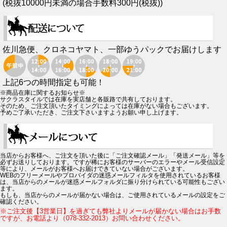
(税抜10000円未満の場合手数料300円(税抜))
佐川急便、クロネコヤマト、一部ゆうパックでお届けします
上記6つの時間指定も可能！
※商品在庫に関するお知らせ※
サクラスタイルでは在庫を実店舗と各販路で共有しております。
そのため、ご注文頂いたタイミングによっては在庫がない場合もございます。
予めご了承いただき、ご注文下さいますようお願い申し上げます。
当店からお客様へ、ご注文を頂いた後に「ご注文確認メール」「発送メール」等を
必ずお送りしております。ですが稀にお客様のサーバーのエラーやメール受信設定
等により、メールがお客様へお届けできていない場合がございます。
WEBのフリーメールやプロバイダの迷惑メールフィルタを使用されているお客様
は、当店からのメールが迷惑メールフォルダに振り分けられている可能性もござい
ます。
もしも、当店からのメールが届かない場合は、ご使用されているメールの設定をご
確認ください。
※ご注文後【3営業日】を過ぎても弊社よりメールが届かない場合はお手数
ですが、お電話より（078-332-2013）お問い合わせください。