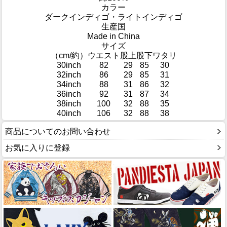
カラー
ダークインディゴ・ライトインディゴ
生産国
Made in China
サイズ
（cm/約）
ウエスト
股上
股下
ワタリ
30inch
82
29
85
30
32inch
86
29
85
31
34inch
88
31
86
32
36inch
92
31
87
34
38inch
100
32
88
35
40inch
106
32
88
38
商品についてのお問い合わせ
お気に入りに登録