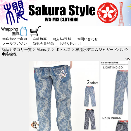
実店舗のご案内
会社概要
お支払/送料
お問い合わせ
メールマガジン
新規会員登録
お得なPoint！
商品カテゴリ一覧
>
Mens:男
>
ボトムス
> 桜流水デニムジャガードパンツ
◆絡繰魂