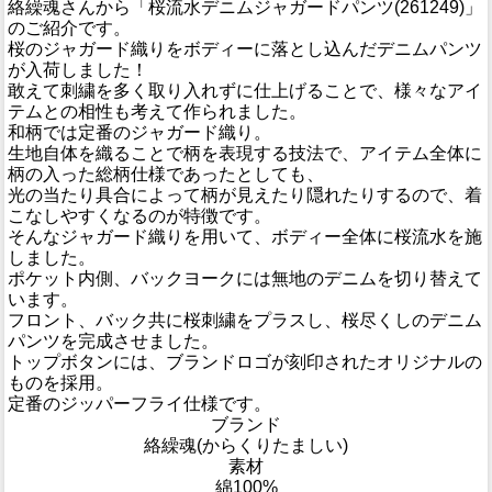
絡繰魂さんから「桜流水デニムジャガードパンツ(261249)」
のご紹介です。
桜のジャガード織りをボディーに落とし込んだデニムパンツ
が入荷しました！
敢えて刺繍を多く取り入れずに仕上げることで、様々なアイ
テムとの相性も考えて作られました。
和柄では定番のジャガード織り。
生地自体を織ることで柄を表現する技法で、アイテム全体に
柄の入った総柄仕様であったとしても、
光の当たり具合によって柄が見えたり隠れたりするので、着
こなしやすくなるのが特徴です。
そんなジャガード織りを用いて、ボディー全体に桜流水を施
しました。
ポケット内側、バックヨークには無地のデニムを切り替えて
います。
フロント、バック共に桜刺繍をプラスし、桜尽くしのデニム
パンツを完成させました。
トップボタンには、ブランドロゴが刻印されたオリジナルの
ものを採用。
定番のジッパーフライ仕様です。
ブランド
絡繰魂(からくりたましい)
素材
綿100%