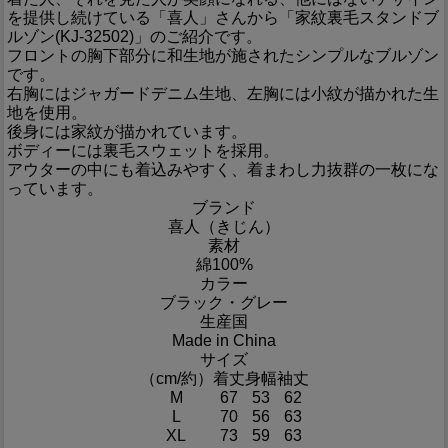
を提供し続けている「喜人」さんから「家紋裏毛スタンドブ
ルゾン(KJ-32502)」のご紹介です。
フロントの胸下部分に和生地が施されたシンプルなブルゾン
です。
右胸にはジャガードデニム生地、左胸には小紋が描かれた生
地を使用。
後身には家紋が描かれています。
ボディーには裏毛スウェットを採用。
アウターの中にも着込みやすく、着まわし力抜群の一枚にな
っています。
ブランド
喜人（きじん）
素材
綿100%
カラー
ブラック・グレー
生産国
Made in China
サイズ
（cm/約）
着丈
身幅
袖丈
M
67
53
62
L
70
56
63
XL
73
59
63