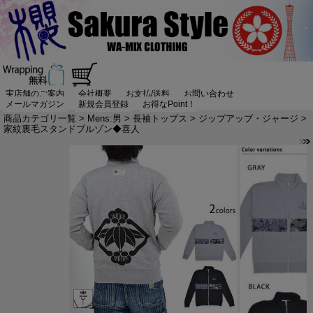
実店舗のご案内
会社概要
お支払/送料
お問い合わせ
メールマガジン
新規会員登録
お得なPoint！
商品カテゴリ一覧
>
Mens:男
>
長袖トップス
>
ジップアップ・ジャージ
>
家紋裏毛スタンドブルゾン◆喜人