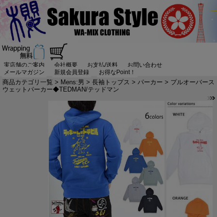
実店舗のご案内
会社概要
お支払/送料
お問い合わせ
メールマガジン
新規会員登録
お得なPoint！
商品カテゴリ一覧
>
Mens:男
>
長袖トップス
>
パーカー
> プルオーバース
ウェットパーカー◆TEDMAN/テッドマン