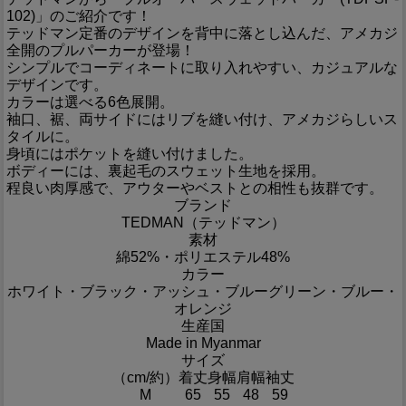
102)」のご紹介です！
テッドマン定番のデザインを背中に落とし込んだ、アメカジ
全開のプルパーカーが登場！
シンプルでコーディネートに取り入れやすい、カジュアルな
デザインです。
カラーは選べる6色展開。
袖口、裾、両サイドにはリブを縫い付け、アメカジらしいス
タイルに。
身頃にはポケットを縫い付けました。
ボディーには、裏起毛のスウェット生地を採用。
程良い肉厚感で、アウターやベストとの相性も抜群です。
ブランド
TEDMAN（テッドマン）
素材
綿52%・ポリエステル48%
カラー
ホワイト・ブラック・アッシュ・ブルーグリーン・ブルー・
オレンジ
生産国
Made in Myanmar
サイズ
（cm/約）
着丈
身幅
肩幅
袖丈
M
65
55
48
59