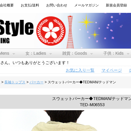
会社概要
お支払/送料
お問い合わせ
メールマガジン
新規会員登録
Mens
女：Ladies
雑貨：Goods
子供：Kids
トさん。いつもありがとうございます！
お気に入り一覧
マイページ
男
>
長袖トップス
>
パーカー
> スウェットパーカー◆TEDMAN/テッドマン
スウェットパーカー◆TEDMAN/テッドマ
TED-M06553