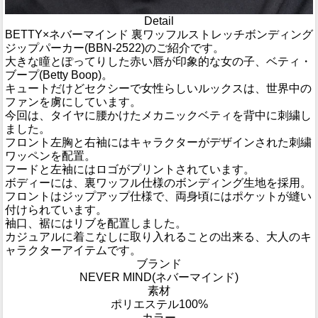
Detail
BETTY×ネバーマインド 裏ワッフルストレッチボンディング
ジップパーカー(BBN-2522)のご紹介です。
大きな瞳とぽってりした赤い唇が印象的な女の子、ベティ・
ブープ(Betty Boop)。
キュートだけどセクシーで女性らしいルックスは、世界中の
ファンを虜にしています。
今回は、タイヤに腰かけたメカニックベティを背中に刺繍し
ました。
フロント左胸と右袖にはキャラクターがデザインされた刺繍
ワッペンを配置。
フードと左袖にはロゴがプリントされています。
ボディーには、裏ワッフル仕様のボンディング生地を採用。
フロントはジップアップ仕様で、両身頃にはポケットが縫い
付けられています。
袖口、裾にはリブを配置しました。
カジュアルに着こなしに取り入れることの出来る、大人のキ
ャラクターアイテムです。
ブランド
NEVER MIND(ネバーマインド)
素材
ポリエステル100%
カラー