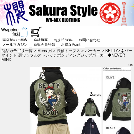
実店舗のご案内
会社概要
お支払/送料
お問い合わせ
メールマガジン
新規会員登録
お得なPoint！
商品カテゴリ一覧
>
Mens:男
>
長袖トップス
>
パーカー
> BETTY×ネバー
マインド 裏ワッフルストレッチボンディングジップパーカー◆NEVER
MIND