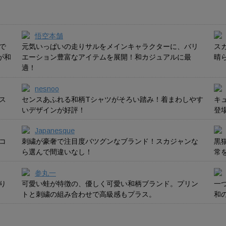
悟空本舗
で
元気いっぱいの走りサルをメインキャラクターに、バリ
ス
が和
エーション豊富なアイテムを展開！和カジュアルに最
晴
適！
nesnoo
ス
センスあふれる和柄Tシャツがそろい踏み！着まわしやす
キ
いデザインが好評！
登
Japanesque
コ
刺繍が豪奢で注目度バツグンなブランド！スカジャンな
黒
ら選んで間違いなし！
常
参丸一
り
可愛い蛙が特徴の、優しく可愛い和柄ブランド。プリン
一つ
トと刺繍の組み合わせで高級感もプラス。
和