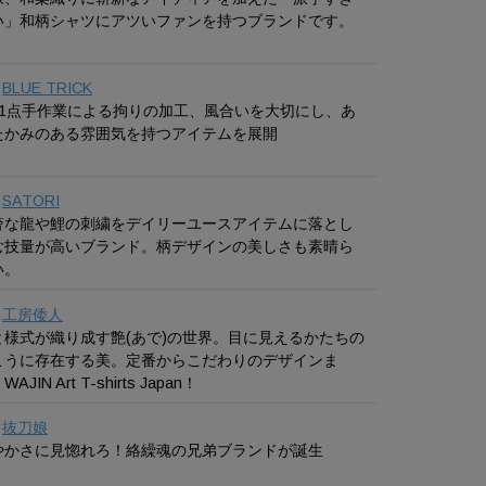
い」和柄シャツにアツいファンを持つブランドです。
BLUE TRICK
点1点手作業による拘りの加工、風合いを大切にし、あ
たかみのある雰囲気を持つアイテムを展開
SATORI
奢な龍や鯉の刺繍をデイリーユースアイテムに落とし
む技量が高いブランド。柄デザインの美しさも素晴ら
い。
工房倭人
と様式が織り成す艶(あで)の世界。目に見えるかたちの
こうに存在する美。定番からこだわりのデザインま
AJIN Art T-shirts Japan！
抜刀娘
やかさに見惚れろ！絡繰魂の兄弟ブランドが誕生