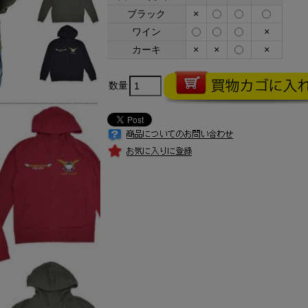
ブラック
×
ワイン
×
カーキ
×
×
×
数量