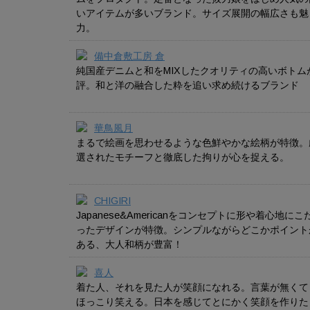
いアイテムが多いブランド。サイズ展開の幅広さも魅
力。
備中倉敷工房 倉
純国産デニムと和をMIXしたクオリティの高いボトム
評。和と洋の融合した粋を追い求め続けるブランド
華鳥風月
まるで絵画を思わせるような色鮮やかな絵柄が特徴。
選されたモチーフと徹底した拘りが心を捉える。
CHIGIRI
Japanese&Americanをコンセプトに形や着心地にこ
ったデザインが特徴。シンプルながらどこかポイント
ある、大人和柄が豊富！
喜人
着た人、それを見た人が笑顔になれる。言葉が無くて
ほっこり笑える。日本を感じてとにかく笑顔を作りた