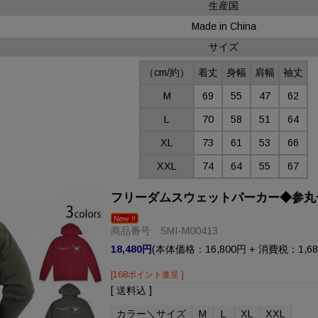
生産国
Made in China
サイズ
（cm/約）
着丈
身幅
肩幅
袖丈
M
69
55
47
62
L
70
58
51
64
XL
73
61
53
66
XXL
74
64
55
67
フリーダムスウェットパーカー◆参丸
商品番号 SMI-M00413
18,480円
(本体価格：16,800円 + 消費税：1,68
[168ポイント進呈 ]
[ 送料込 ]
カラー＼サイズ
M
L
XL
XXL