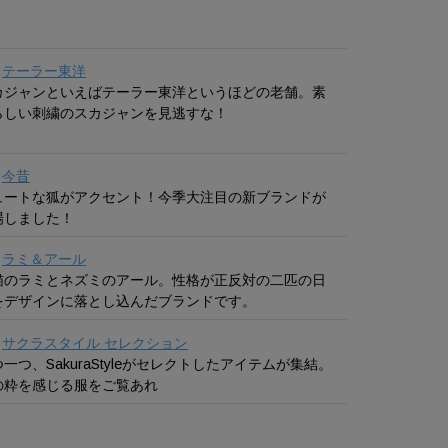
テーラー東洋
カジャンといえばテーラー東洋というほどの老舗。素
らしい刺繍のスカジャンを見逃すな！
今昔
ュートな狐がアクセント！今季大注目の新ブランドが
場しました！
ラミ＆アール
猫のラミとネズミのアール。性格が正反対の二匹の日
をデザインに落とし込んだブランドです。
サクラスタイル セレクション
一つ、SakuraStyleがセレクトしたアイテムが集結。
の粋を感じる服をご覧あれ