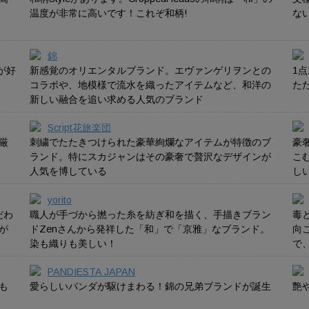
温度が非常に高いです！これぞ和柄!
な
錦
が好
新感覚のオリエンタルブランド。エヴァンゲリヲンとの
1
コラボや、地模様で流水を織ったアイテムなど、和洋の
た
新しい融合を追い求める人気のブランド
Script花旅楽団
厳
刺繍でたたきつけられた豪華絢爛なアイテムが特徴のブ
豪
ランド。特にスカジャンはその豪奢で贅沢なデザインが
こ
人気を博している
し
yorito
だわ
職人が手づから撚った糸を紡ぎ和を描く、手描きブラン
毒
が
ドZenさんから発祥した「和」で「京雅」なブランド。
向
染も織りも美しい！
で、W
PANDIESTA JAPAN
も
愛らしいパンダが駆けまわる！錦の兄弟ブランドが誕生
艶