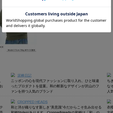
泥棒日記
、
ニッポンの心を現代ファッションに取り入れ、ひと味違
ち
お
ったプロダクトを提案。和の斬新なデザインが沢山のフ
な
ァンを持つ人気のブランド
人
CROPPED HEADS
テ
和と洋が織りなす新しき”美意識”今だからこそ生み出せる
衣
高
和柄Styleがあります。CroppedHeadsの和柄は「和」の
文