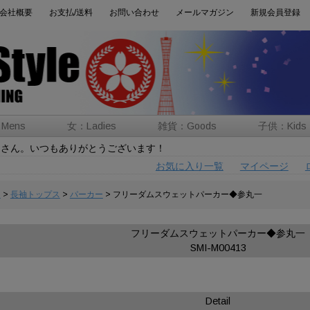
会社概要
お支払/送料
お問い合わせ
メールマガジン
新規会員登録
Mens
女：Ladies
雑貨：Goods
子供：Kids
トさん。いつもありがとうございます！
お気に入り一覧
マイページ
男
>
長袖トップス
>
パーカー
> フリーダムスウェットパーカー◆参丸一
フリーダムスウェットパーカー◆参丸一
SMI-M00413
Detail