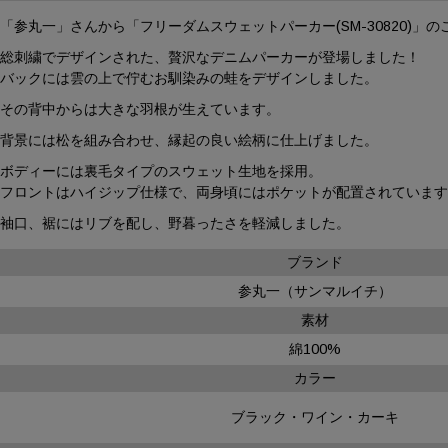
「参丸一」さんから「フリーダムスウェットパーカー(SM-30820)」
総刺繍でデザインされた、贅沢なデニムパーカーが登場しました！
バックには雲の上で佇むお馴染みの蛙をデザインしました。
その背中からは大きな羽根が生えています。
背景には松を組み合わせ、縁起の良い絵柄に仕上げました。
ボディーには裏毛タイプのスウェット生地を採用。
フロントはハイジップ仕様で、両身頃にはポケットが配置されていま
袖口、裾にはリブを配し、野暮ったさを軽減しました。
ブランド
参丸一（サンマルイチ）
素材
綿100%
カラー
ブラック・ワイン・カーキ