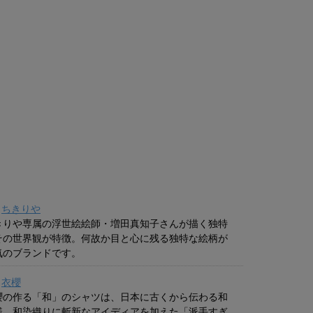
ちきりや
きりや専属の浮世絵絵師・増田真知子さんが描く独特
その世界観が特徴。何故か目と心に残る独特な絵柄が
気のブランドです。
衣櫻
櫻の作る「和」のシャツは、日本に古くから伝わる和
様、和染織りに斬新なアイディアを加えた「派手すぎ