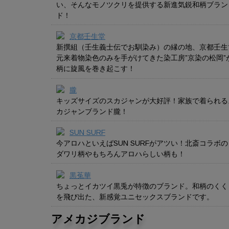
い、そんなモノツクリを提供する新進気鋭和柄ブラン
ド！
京都壬生堂
新撰組（壬生義士伝でお馴染み）の縁の地、京都壬生
元来着物染色のみを手がけてきた染工房”京染の松岡”
柄に旋風を巻き起こす！
朧
キッズサイズのスカジャンが大好評！家族で着られる
カジャンブランド朧！
SUN SURF
今アロハといえばSUN SURFがアツい！北斎コラボの
ダワリ柄やもちろんアロハらしい柄も！
黒菟華
ちょっとイカツイ黒兎が特徴のブランド。和柄のくく
を飛び出た、新感覚ユニセックスブランドです。
アメカジブランド